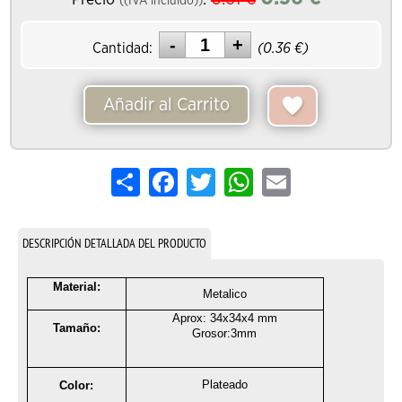
Precio
:
((IVA incluido))
Cantidad:
(
0.36
€)
Añadir al Carrito
Share
Facebook
Twitter
WhatsApp
Email
DESCRIPCIÓN DETALLADA DEL PRODUCTO
Material:
Metalico
Aprox: 34x34x4 mm
Tamaño:
Grosor:3mm
Plateado
Color: