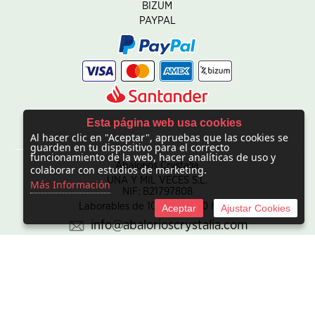
BIZUM
PAYPAL
Esta página web usa cookies
Al hacer clic en "Aceptar", apruebas que las cookies se
CONTACTO
guarden en tu dispositivo para el correcto
funcionamiento de la web, hacer analíticas de uso y
Abalorios Crystalia
colaborar con estudios de marketing.
UNA Y MIL VECES S.L.
Más Información
NIF: B21797808
Laborables de 10:00 - 20:00 horas
Aceptar
Ajustar Cookies
info@abalorioscrystalia.com