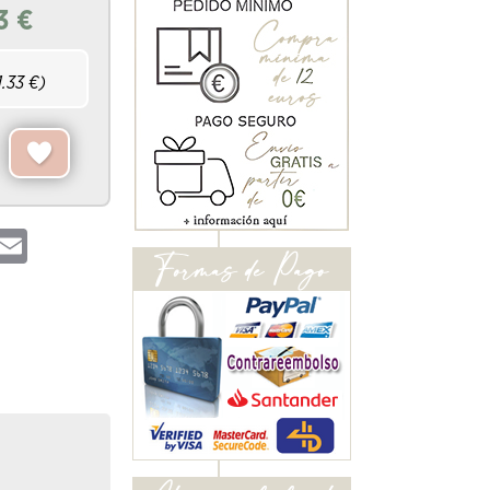
3
€
1.33
€)
hatsApp
Email