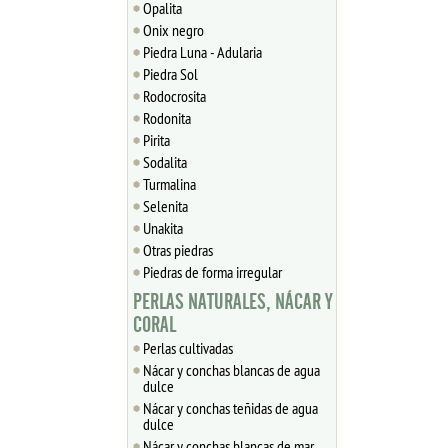
Opalita
Onix negro
Piedra Luna - Adularia
Piedra Sol
Rodocrosita
Rodonita
Pirita
Sodalita
Turmalina
Selenita
Unakita
Otras piedras
Piedras de forma irregular
PERLAS NATURALES, NÁCAR Y
CORAL
Perlas cultivadas
Nácar y conchas blancas de agua
dulce
Nácar y conchas teñidas de agua
dulce
Nácar y conchas blancas de mar