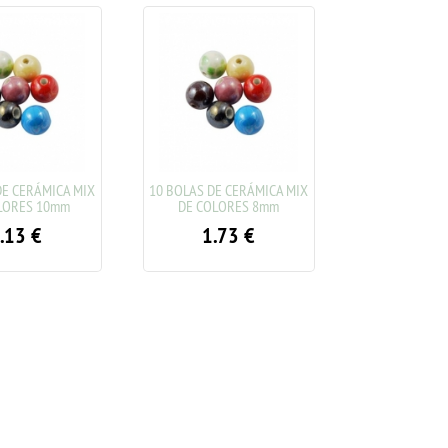
DE CERÁMICA MIX
10 BOLAS DE CERÁMICA MIX
LORES 10mm
DE COLORES 8mm
.13
€
1.73
€