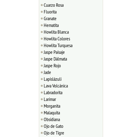
Cuarzo Rosa
Fluorita
Granate
Hematita
Howlita Blanca
Howlita Colores
Howlita Turquesa
Jaspe Paisaje
Jaspe Dálmata
Jaspe Rojo
Jade
Lapislázuli
Lava Volcánica
Labradorita
Larimar
Morganita
Malaquita
Obsidiana
Ojo de Gato
Ojo de Tigre