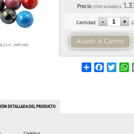
1.3
Precio
:
((IVA incluido))
Cantidad:
(
Añadir al Carrito
[CLIC_AMPLIAR]
Share
Facebook
Twitter
W
CIÓN DETALLADA DEL PRODUCTO
:
Cerámica