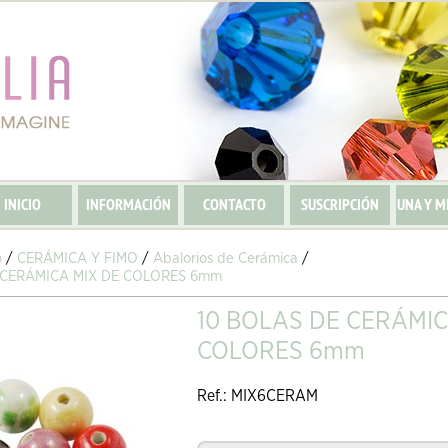
INICIO
INFORMACIÓN
CONTACTO
SUSCRIPCIÓN
UNA Y M
o
/
CERÁMICA Y FIMO
/
Abalorios de Cerámica
/
 CERÁMICA MIX DE COLORES 6mm
10 BOLAS DE CERÁMIC
COLORES 6mm
Ref.: MIX6CERAM