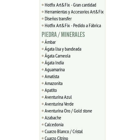
Hotfix Art&Fix - Gran cantidad
Herramientas y Accesorios Art&Fix
Diseños transfer
Hotfix Art&Fix - Pedido a Fábrica
PIEDRA / MINERALES
Ámbar
Ágata lisa y bandeada
Ágata Carneola
Ágata India
Aguamarina
Amatista
Amazonita
Apatito
Aventurina Azul
Aventurina Verde
Aventurina Oro / Gold stone
Azabache
Calcedonia
Cuarzo Blanco / Cristal
Cuarzo Citrino