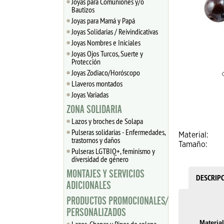
Joyas para Comuniones y/o
Bautizos
Joyas para Mamá y Papá
Joyas Solidarias / Reivindicativas
Joyas Nombres e Iniciales
Joyas Ojos Turcos, Suerte y
Protección
Joyas Zodiaco/Horóscopo
Llaveros montados
Joyas Variadas
ZONA SOLIDARIA
Lazos y broches de Solapa
Pulseras solidarias - Enfermedades,
Material:
trastornos y daños
Tamaño:
Pulseras LGTBIQ+, feminismo y
diversidad de género
MONTAJES Y SERVICIOS
DESCRIP
ADICIONALES
PRODUCTOS PROMOCIONALES/
PERSONALIZADOS
Material