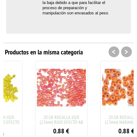
la baja debido a que para facilitar el
proceso de preparación y
manipulación son envasados al peso.
<
>
Productos en la misma categoría
20 GR ROCALLA 10/0
20 GR ROCALLA 10/0
(2.3mm) ROJO EFECTO AB
(2.3mm) NARANJA OPACO
0.88
€
0.88
€