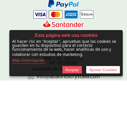
Esta página web usa cookies
Al hacer clic en "Aceptar", apruebas que las cookies se
CONTACTO
guarden en tu dispositivo para el correcto
funcionamiento de la web, hacer analíticas de uso y
Abalorios Crystalia
colaborar con estudios de marketing.
UNA Y MIL VECES S.L.
Más Información
NIF: B21797808
Laborables de 10:00 - 20:00 horas
Aceptar
Ajustar Cookies
info@abalorioscrystalia.com
© 2010 -
2026 UNA Y MIL VECES S.L. NIF:B21797808. Sociedad
inscrita en el Registro mercantil de Madrid en el Tomo/I.R.U.S.