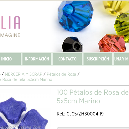
INICIO
INFORMACIÓN
CONTACTO
SUSCRIPCIÓN
UNA Y M
o
/
MERCERÍA Y SCRAP
/
Pétalos de Rosa
/
e Rosa de tela 5x5cm Marino
100 Pétalos de Rosa de
5x5cm Marino
Ref.: CJC5/ZHS0004-19