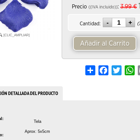
3.99
€
Precio
:
((IVA incluido))
Cantidad:
(
[CLIC_AMPLIAR]
Añadir al Carrito
Share
Facebook
Twitter
W
CIÓN DETALLADA DEL PRODUCTO
l:
Tela
Aprox: 5x5cm
o: