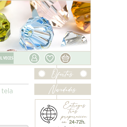
IL VECES
 tela