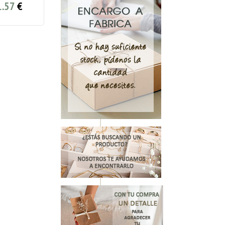
.57
€
1.82
€
1.57
3.99
3.99