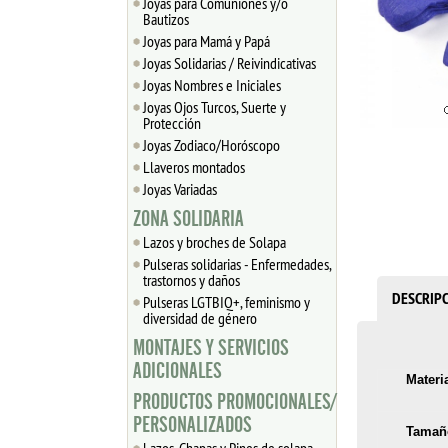
Joyas para Comuniones y/o
Bautizos
Joyas para Mamá y Papá
Joyas Solidarias / Reivindicativas
Joyas Nombres e Iniciales
Joyas Ojos Turcos, Suerte y
Protección
Joyas Zodiaco/Horóscopo
Llaveros montados
Joyas Variadas
ZONA SOLIDARIA
Lazos y broches de Solapa
Pulseras solidarias - Enfermedades,
trastornos y daños
DESCRIP
Pulseras LGTBIQ+, feminismo y
diversidad de género
MONTAJES Y SERVICIOS
ADICIONALES
Materia
PRODUCTOS PROMOCIONALES/
PERSONALIZADOS
Tamañ