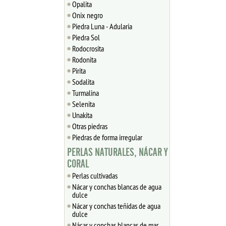
Opalita
Onix negro
Piedra Luna - Adularia
Piedra Sol
Rodocrosita
Rodonita
Pirita
Sodalita
Turmalina
Selenita
Unakita
Otras piedras
Piedras de forma irregular
PERLAS NATURALES, NÁCAR Y
CORAL
Perlas cultivadas
Nácar y conchas blancas de agua
dulce
Nácar y conchas teñidas de agua
dulce
Nácar y conchas blancas de mar