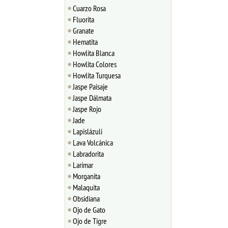
Cuarzo Rosa
Fluorita
Granate
Hematita
Howlita Blanca
Howlita Colores
Howlita Turquesa
Jaspe Paisaje
Jaspe Dálmata
Jaspe Rojo
Jade
Lapislázuli
Lava Volcánica
Labradorita
Larimar
Morganita
Malaquita
Obsidiana
Ojo de Gato
Ojo de Tigre