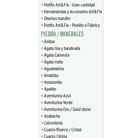
Hotfix Art&Fix - Gran cantidad
Herramientas y Accesorios Art&Fix
Diseños transfer
Hotfix Art&Fix - Pedido a Fábrica
PIEDRA / MINERALES
Ámbar
Ágata lisa y bandeada
Ágata Carneola
Ágata India
Aguamarina
Amatista
Amazonita
Apatito
Aventurina Azul
Aventurina Verde
Aventurina Oro / Gold stone
Azabache
Calcedonia
Cuarzo Blanco / Cristal
Cuarzo Citrino