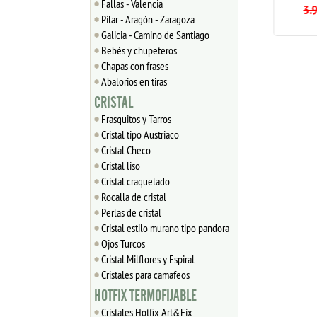
Fallas - Valencia
1.82
€
3.99
3.9
Pilar - Aragón - Zaragoza
Galicia - Camino de Santiago
Bebés y chupeteros
Chapas con frases
Abalorios en tiras
CRISTAL
Frasquitos y Tarros
Cristal tipo Austriaco
Cristal Checo
Cristal liso
Cristal craquelado
Rocalla de cristal
Perlas de cristal
Cristal estilo murano tipo pandora
Ojos Turcos
Cristal Milflores y Espiral
Cristales para camafeos
HOTFIX TERMOFIJABLE
Cristales Hotfix Art&Fix