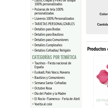
Lazos, Chapas y Pines de solapa
100% personalizados
Pulseras de tela 100%
personalizadas
Color
Llaveros 100% Personalizados
TARJETAS PERSONALIZABLES
Cantid
Detalles para Bodas
Detalles para Bautizos
Detalles para Comuniones
Detalles Cumpleaños
Productos 
Detalles Cofradias/ Religión
CATEGORÍAS POR TEMÁTICA
Taurinos - Fiesta nacional de
España
Euskadi, Pais Vasco, Navarra
Bautizos y Comuniones
Semana Santa- Cofradías
Octubre Rosa
Día del Padre y la Madre
El Rocío- Flamenco - Feria de Abril
100 PÉTALOS DE ROSA DE
100 Pétalo
Vuelta al cole
TELA 5x5cm (Rosa)
5x5