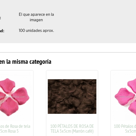
El que aparece en la
:
imagen
ad:
100 unidades aprox.
en la misma categoría
s de Rosa de tela
100 PÉTALOS DE ROSA DE
100 Pétalos de
cm Rosa 5
TELA 5x5cm (Marrón café)
5x5cm R