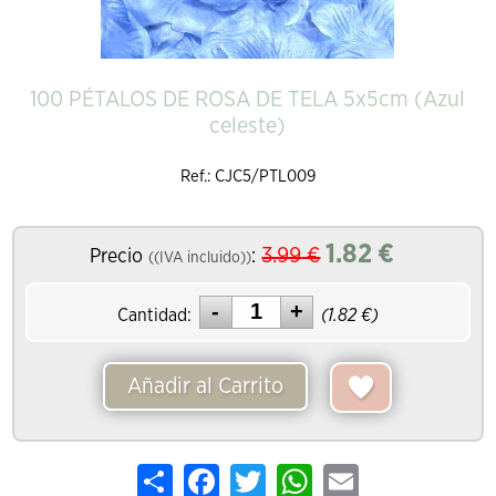
100 PÉTALOS DE ROSA DE TELA 5x5cm (Azul
celeste)
Ref.: CJC5/PTL009
1.82
€
3.99
€
Precio
:
((IVA incluido))
Cantidad:
(
1.82
€)
Añadir al Carrito
Share
Facebook
Twitter
WhatsApp
Email