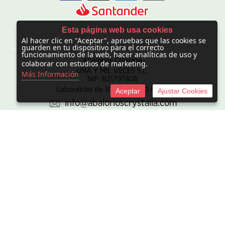
Esta página web usa cookies
Al hacer clic en "Aceptar", apruebas que las cookies se
CONTACTO
guarden en tu dispositivo para el correcto
funcionamiento de la web, hacer analíticas de uso y
Abalorios Crystalia
colaborar con estudios de marketing.
UNA Y MIL VECES S.L.
Más Información
NIF: B21797808
Laborables de 10:00 - 20:00 horas
Aceptar
Ajustar Cookies
info@abalorioscrystalia.com
© 2010 -
2026 UNA Y MIL VECES S.L. NIF:B21797808. Sociedad
inscrita en el Registro mercantil de Madrid en el Tomo/I.R.U.S.
1000448293693, inscripción 1ª de la hoja M-850345.