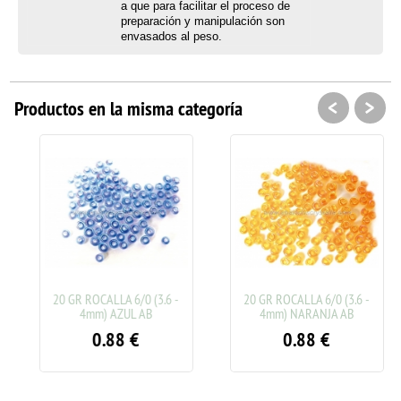
a que para facilitar el proceso de
preparación y manipulación son
envasados al peso.
<
>
Productos en la misma categoría
20 GR ROCALLA 6/0 (3.6 -
20 GR ROCALLA 6/0 (3.6 -
4mm) AZUL AB
4mm) NARANJA AB
0.88
€
0.88
€