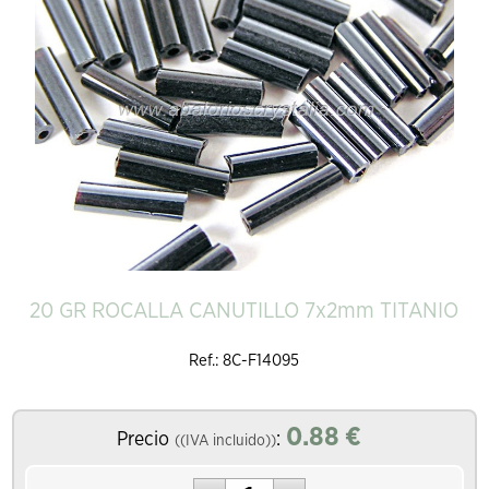
20 GR ROCALLA CANUTILLO 7x2mm TITANIO
Ref.: 8C-F14095
0.88
€
Precio
:
((IVA incluido))