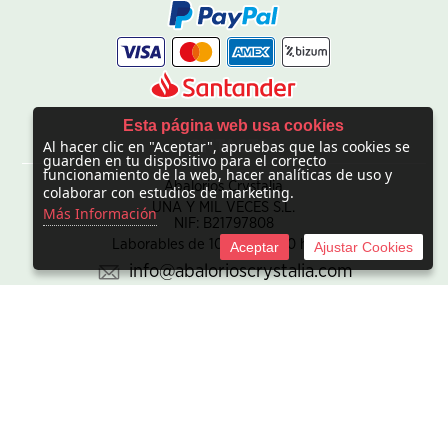
Esta página web usa cookies
Al hacer clic en "Aceptar", apruebas que las cookies se
CONTACTO
guarden en tu dispositivo para el correcto
funcionamiento de la web, hacer analíticas de uso y
Abalorios Crystalia
colaborar con estudios de marketing.
UNA Y MIL VECES S.L.
Más Información
NIF: B21797808
Laborables de 10:00 - 20:00 horas
Aceptar
Ajustar Cookies
info@abalorioscrystalia.com
© 2010 -
2026 UNA Y MIL VECES S.L. NIF:B21797808. Sociedad
inscrita en el Registro mercantil de Madrid en el Tomo/I.R.U.S.