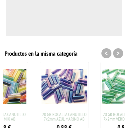
<
>
Productos en la misma categoría
20 GR ROCALLA CANUTILLO
20 GR ROCALLA CANUTILLO
7x2mm AZUL MARINO AB
7x2mm VERDE OSCURO AB
0.88
€
0.88
€