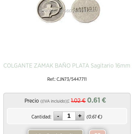
COLGANTE ZAMAK BAÑO PLATA Sagitario 16mm
Ref.: CJN73/5447711
0.61
€
1.02
€
Precio
:
((IVA incluido))
Cantidad:
(
0.61
€)