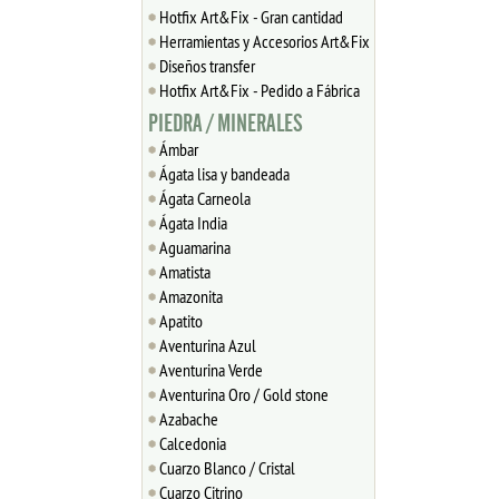
Hotfix Art&Fix - Gran cantidad
Herramientas y Accesorios Art&Fix
Diseños transfer
Hotfix Art&Fix - Pedido a Fábrica
PIEDRA / MINERALES
Ámbar
Ágata lisa y bandeada
Ágata Carneola
Ágata India
Aguamarina
Amatista
Amazonita
Apatito
Aventurina Azul
Aventurina Verde
Aventurina Oro / Gold stone
Azabache
Calcedonia
Cuarzo Blanco / Cristal
Cuarzo Citrino