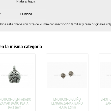
Plata antigua
:
1 Unidad.
ina esta chapa con otra de 20mm con inscripción familiar y crea originales co
en la misma categoría
ONO ENFADADO
EMOTICONO GUIÑO
EMOTICONO G
 BAÑO PLATA
LENGUA ZAMAK BAÑO
ZAMAK BA
6x11mm
PLATA 12mm
12x1