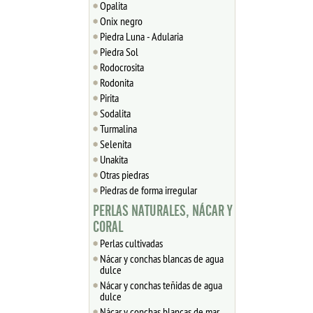
Opalita
Onix negro
Piedra Luna - Adularia
Piedra Sol
Rodocrosita
Rodonita
Pirita
Sodalita
Turmalina
Selenita
Unakita
Otras piedras
Piedras de forma irregular
PERLAS NATURALES, NÁCAR Y
CORAL
Perlas cultivadas
Nácar y conchas blancas de agua
dulce
Nácar y conchas teñidas de agua
dulce
Nácar y conchas blancas de mar