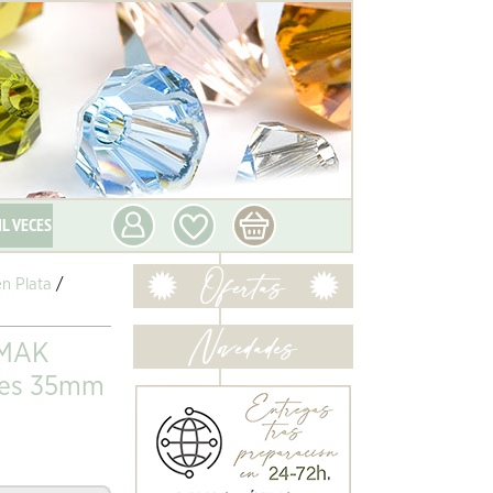
IL VECES
n Plata
/
MAK
des 35mm