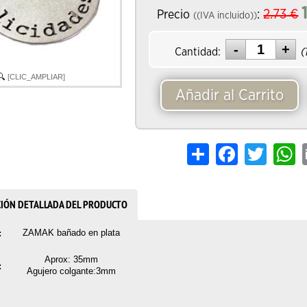
2.73
€
Precio
:
((IVA incluido))
Cantidad:
(
[CLIC_AMPLIAR]
Añadir al Carrito
Share
Facebook
Twitter
W
CIÓN DETALLADA DEL PRODUCTO
ZAMAK bañado en plata
:
Aprox: 35mm
:
Agujero colgante:3mm