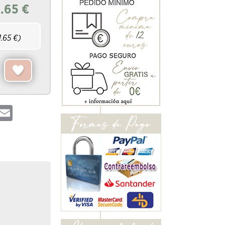
1.65
€
1.65
€)
hatsApp
Email