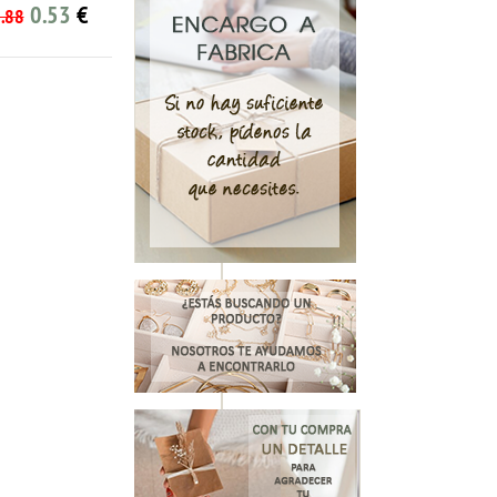
.53
€
0.69
1.15