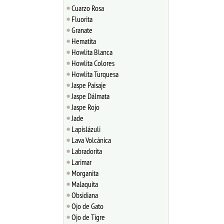
Cuarzo Rosa
Fluorita
Granate
Hematita
Howlita Blanca
Howlita Colores
Howlita Turquesa
Jaspe Paisaje
Jaspe Dálmata
Jaspe Rojo
Jade
Lapislázuli
Lava Volcánica
Labradorita
Larimar
Morganita
Malaquita
Obsidiana
Ojo de Gato
Ojo de Tigre