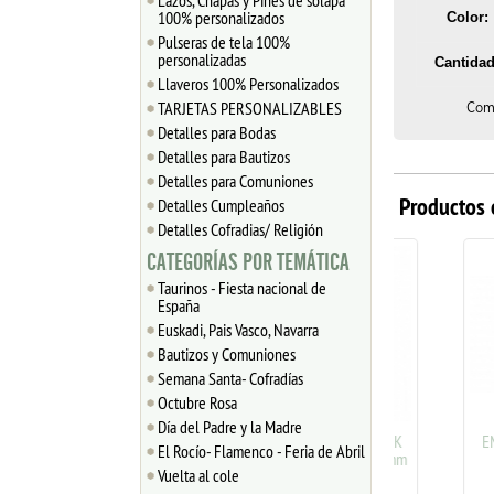
Lazos, Chapas y Pines de solapa
100% personalizados
Color:
Pulseras de tela 100%
personalizadas
Cantidad
Llaveros 100% Personalizados
TARJETAS PERSONALIZABLES
Comb
Detalles para Bodas
Detalles para Bautizos
Detalles para Comuniones
Productos 
Detalles Cumpleaños
Detalles Cofradias/ Religión
CATEGORÍAS POR TEMÁTICA
Taurinos - Fiesta nacional de
España
Euskadi, Pais Vasco, Navarra
Bautizos y Comuniones
Semana Santa- Cofradías
Octubre Rosa
Día del Padre y la Madre
CHAPA COLGANTE ZAMAK
EMOTIC
El Rocío- Flamenco - Feria de Abril
BAÑO PLATA Madrina 20mm
ZAMAK
Vuelta al cole
1
0.85
€
1.40