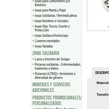
Joyas para Comuniones y/o
Bautizos
Joyas para Mamá y Papá
Joyas Solidarias / Reivindicativas
Joyas Nombres e Iniciales
Joyas Ojos Turcos, Suerte y
Protección
Joyas Zodiaco/Horóscopo
Llaveros montados
Joyas Variadas
ZONA SOLIDARIA
Lazos y broches de Solapa
Pulseras solidarias - Enfermedades,
trastornos y daños
DESCRIP
Pulseras LGTBIQ+, feminismo y
diversidad de género
Material
MONTAJES Y SERVICIOS
ADICIONALES
Tamaño
PRODUCTOS PROMOCIONALES/
PERSONALIZADOS