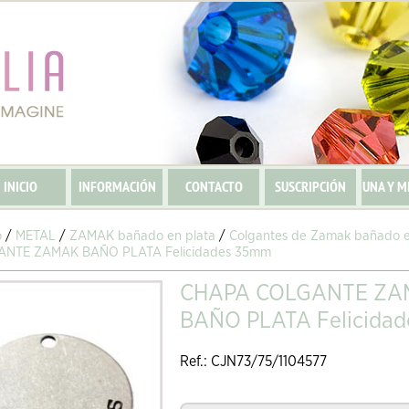
INICIO
INFORMACIÓN
CONTACTO
SUSCRIPCIÓN
UNA Y M
o
/
METAL
/
ZAMAK bañado en plata
/
Colgantes de Zamak bañado e
NTE ZAMAK BAÑO PLATA Felicidades 35mm
CHAPA COLGANTE ZA
BAÑO PLATA Felicida
Ref.: CJN73/75/1104577