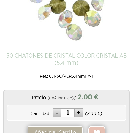
50 CHATONES DE CRISTAL COLOR CRISTAL AB
(5.4 mm)
Ref.: CJN56/PCR5.4mm11Y-1
2.00
€
Precio
:
((IVA incluido))
Cantidad:
(
2.00
€)
Añadir al Carrito