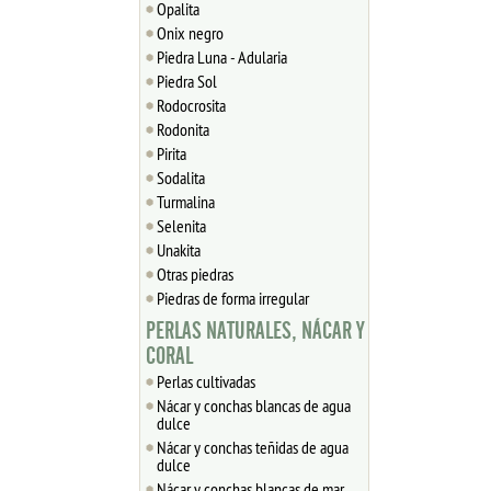
Opalita
Onix negro
Piedra Luna - Adularia
Piedra Sol
Rodocrosita
Rodonita
Pirita
Sodalita
Turmalina
Selenita
Unakita
Otras piedras
Piedras de forma irregular
PERLAS NATURALES, NÁCAR Y
CORAL
Perlas cultivadas
Nácar y conchas blancas de agua
dulce
Nácar y conchas teñidas de agua
dulce
Nácar y conchas blancas de mar