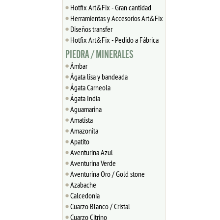
Hotfix Art&Fix - Gran cantidad
Herramientas y Accesorios Art&Fix
Diseños transfer
Hotfix Art&Fix - Pedido a Fábrica
PIEDRA / MINERALES
Ámbar
Ágata lisa y bandeada
Ágata Carneola
Ágata India
Aguamarina
Amatista
Amazonita
Apatito
Aventurina Azul
Aventurina Verde
Aventurina Oro / Gold stone
Azabache
Calcedonia
Cuarzo Blanco / Cristal
Cuarzo Citrino