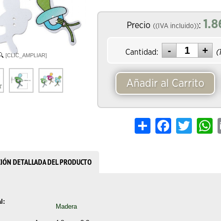
1.8
Precio
:
((IVA incluido))
Cantidad:
(
[CLIC_AMPLIAR]
Añadir al Carrito
Share
Facebook
Twitter
W
CIÓN DETALLADA DEL PRODUCTO
l:
Madera