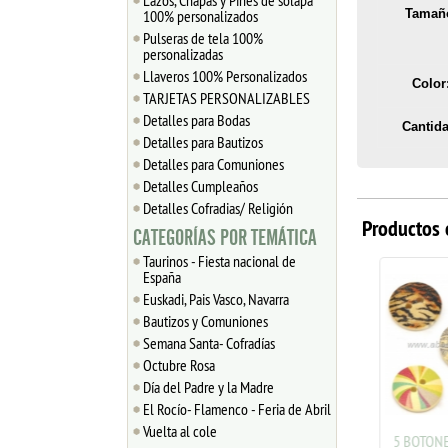
Lazos, Chapas y Pines de solapa
100% personalizados
Tamañ
Pulseras de tela 100%
personalizadas
Llaveros 100% Personalizados
Color
TARJETAS PERSONALIZABLES
Detalles para Bodas
Cantida
Detalles para Bautizos
Detalles para Comuniones
Detalles Cumpleaños
Detalles Cofradias/ Religión
Productos 
CATEGORÍAS POR TEMÁTICA
Taurinos - Fiesta nacional de
España
Euskadi, Pais Vasco, Navarra
Bautizos y Comuniones
Semana Santa- Cofradías
Octubre Rosa
Día del Padre y la Madre
El Rocío- Flamenco - Feria de Abril
Vuelta al cole
5 BOTONES DE MADERA 2
5 BOTONE