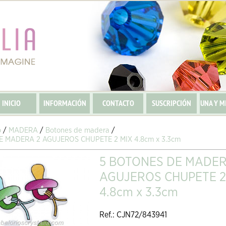
INICIO
INFORMACIÓN
CONTACTO
SUSCRIPCIÓN
UNA Y M
o
/
MADERA
/
Botones de madera
/
E MADERA 2 AGUJEROS CHUPETE 2 MIX 4.8cm x 3.3cm
5 BOTONES DE MADER
AGUJEROS CHUPETE 2
4.8cm x 3.3cm
Ref.: CJN72/843941