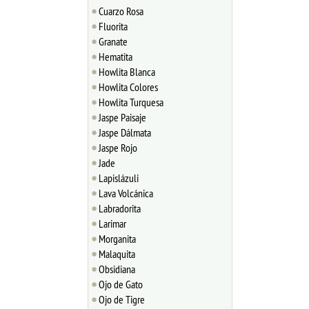
Cuarzo Rosa
Fluorita
Granate
Hematita
Howlita Blanca
Howlita Colores
Howlita Turquesa
Jaspe Paisaje
Jaspe Dálmata
Jaspe Rojo
Jade
Lapislázuli
Lava Volcánica
Labradorita
Larimar
Morganita
Malaquita
Obsidiana
Ojo de Gato
Ojo de Tigre