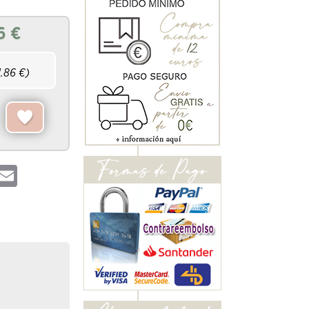
6
€
1.86
€)
hatsApp
Email