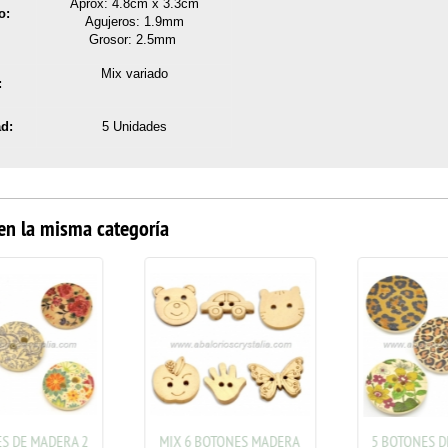
Aprox: 4.8cm x 3.3cm
o:
Agujeros: 1.9mm
Grosor: 2.5mm
Mix variado
:
d:
5 Unidades
en la misma categoría
S DE MADERA 2
MIX 6 BOTONES MADERA
5 BOTONES D