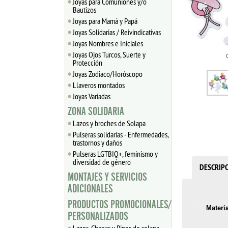
Joyas para Comuniones y/o
Bautizos
Joyas para Mamá y Papá
Joyas Solidarias / Reivindicativas
Joyas Nombres e Iniciales
Joyas Ojos Turcos, Suerte y
Protección
Joyas Zodiaco/Horóscopo
Llaveros montados
Joyas Variadas
ZONA SOLIDARIA
Lazos y broches de Solapa
Pulseras solidarias - Enfermedades,
trastornos y daños
Pulseras LGTBIQ+, feminismo y
diversidad de género
DESCRIP
MONTAJES Y SERVICIOS
ADICIONALES
PRODUCTOS PROMOCIONALES/
Materia
PERSONALIZADOS