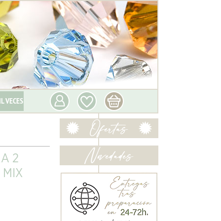
IL VECES
A 2
 MIX