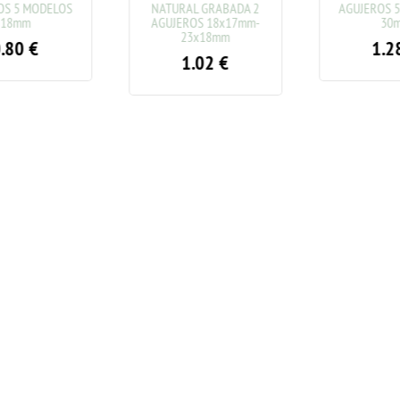
OS 5 MODELOS
NATURAL GRABADA 2
AGUJEROS 
18mm
AGUJEROS 18x17mm-
30
23x18mm
.80
€
1.2
1.02
€