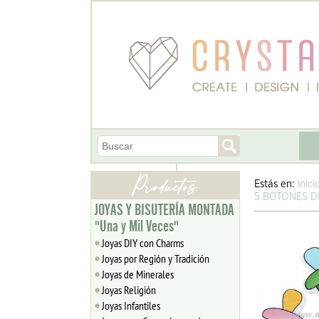
Estás en:
Inici
5 BOTONES D
JOYAS Y BISUTERÍA MONTADA
"Una y Mil Veces"
Joyas DIY con Charms
Joyas por Región y Tradición
Joyas de Minerales
Joyas Religión
Joyas Infantiles