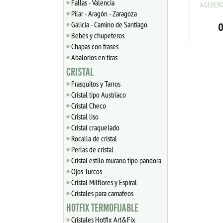
Fallas - Valencia
AGUJEROS BEBÉ MIX 3cm
AGUJER
x2.5cm
Pilar - Aragón - Zaragoza
Galicia - Camino de Santiago
1.40
€
0
Bebés y chupeteros
Chapas con frases
Abalorios en tiras
CRISTAL
Frasquitos y Tarros
Cristal tipo Austriaco
Cristal Checo
Cristal liso
Cristal craquelado
Rocalla de cristal
Perlas de cristal
Cristal estilo murano tipo pandora
Ojos Turcos
Cristal Milflores y Espiral
Cristales para camafeos
HOTFIX TERMOFIJABLE
Cristales Hotfix Art&Fix