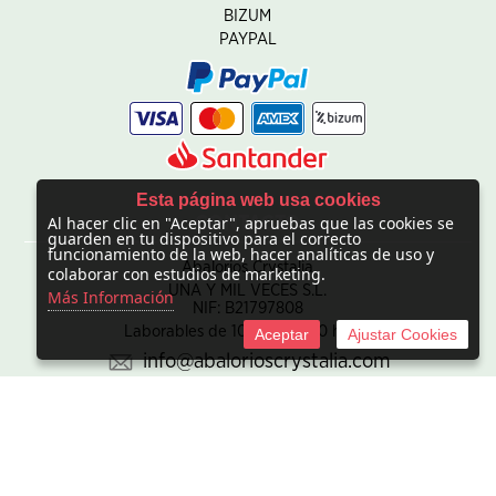
BIZUM
PAYPAL
Esta página web usa cookies
Al hacer clic en "Aceptar", apruebas que las cookies se
CONTACTO
guarden en tu dispositivo para el correcto
funcionamiento de la web, hacer analíticas de uso y
Abalorios Crystalia
colaborar con estudios de marketing.
UNA Y MIL VECES S.L.
Más Información
NIF: B21797808
Laborables de 10:00 - 20:00 horas
Aceptar
Ajustar Cookies
info@abalorioscrystalia.com