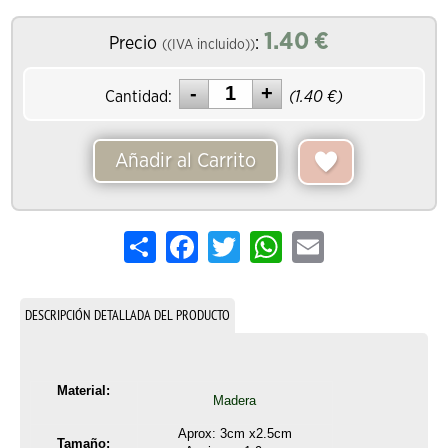
1.40
€
Precio
:
((IVA incluido))
Cantidad:
(
1.40
€)
Añadir al Carrito
Share
Facebook
Twitter
WhatsApp
Email
DESCRIPCIÓN DETALLADA DEL PRODUCTO
Material:
Madera
Aprox: 3cm x2.5cm
Tamaño: