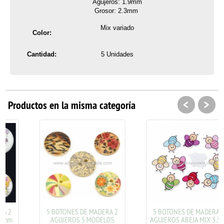
Agujeros: 1.9mm
Grosor: 2.3mm
Mix variado
Color:
Cantidad:
5 Unidades
<
>
Productos en la misma categoría
5 BOTONES DE MADERA 2
5 BOTONES DE MADERA 2
AGUJEROS 5 MODELOS
AGUJEROS ABEJA MIX 3.3cm