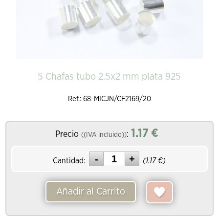
5 Chafas tubo 2.5x2 mm plata 925
Ref.: 68-MICJN/CF2169/20
1.17
€
Precio
:
((IVA incluido))
Cantidad:
(
1.17
€)
Añadir al Carrito