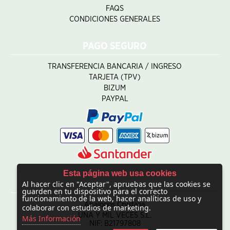
FAQS
CONDICIONES GENERALES
PAGO SEGURO
TRANSFERENCIA BANCARIA / INGRESO
TARJETA (TPV)
BIZUM
PAYPAL
Esta página web usa cookies
Al hacer clic en "Aceptar", apruebas que las cookies se
CONTACTO
guarden en tu dispositivo para el correcto
funcionamiento de la web, hacer analíticas de uso y
Abalorios Crystalia
colaborar con estudios de marketing.
UNA Y MIL VECES S.L.
Más Información
NIF: B21797808