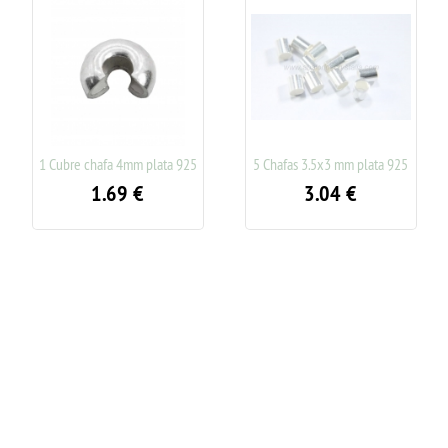
1 Cubre chafa 4mm plata 925
5 Chafas 3.5x3 mm plata 925
1.69
€
3.04
€