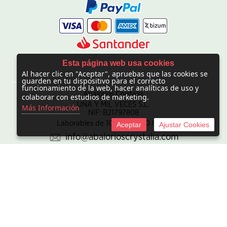
Esta página web usa cookies
Al hacer clic en "Aceptar", apruebas que las cookies se
CONTACTO
guarden en tu dispositivo para el correcto
funcionamiento de la web, hacer analíticas de uso y
Abalorios Crystalia
colaborar con estudios de marketing.
UNA Y MIL VECES S.L.
Más Información
NIF: B21797808
Laborables de 10:00 - 20:00 horas
Aceptar
Ajustar Cookies
info@abalorioscrystalia.com
© 2010 -
2026 UNA Y MIL VECES S.L. NIF:B21797808. Sociedad
inscrita en el Registro mercantil de Madrid en el Tomo/I.R.U.S.