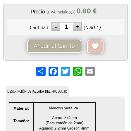
0.80
€
Precio
:
((IVA incluido))
Cantidad:
(
0.80
€)
Añadir al Carrito
Share
Facebook
Twitter
WhatsApp
Email
DESCRIPCIÓN DETALLADA DEL PRODUCTO
Material:
Aleación metálica
Aprox: 8x4mm
Tamaño:
(Para cordón de 2mm)
Agujero: 2.2mm Grosor: 4mm