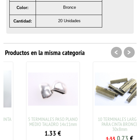
Bronce
Color:
20 Unidades
Cantidad:
<
>
Productos en la misma categoría
5 TERMINALES PASO PLANO
10 TERMINALES LARGOS
MEDIO TALADRO 14x11mm
PARA CINTA BRONCE
30x8mm
1.33
€
0.73
€
1.33