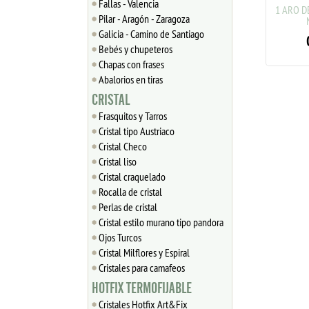
Fallas - Valencia
50 ESPACIADORES PESA DE
1 ARO DE
Pilar - Aragón - Zaragoza
MADERA 6x6 mm MIX DE
N
COLORES
Galicia - Camino de Santiago
0
Bebés y chupeteros
0.75
€
Chapas con frases
Abalorios en tiras
CRISTAL
Frasquitos y Tarros
Cristal tipo Austriaco
Cristal Checo
Cristal liso
Cristal craquelado
Rocalla de cristal
Perlas de cristal
Cristal estilo murano tipo pandora
Ojos Turcos
Cristal Milflores y Espiral
Cristales para camafeos
HOTFIX TERMOFIJABLE
Cristales Hotfix Art&Fix