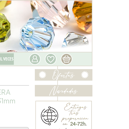
IL VECES
ERA
31mm