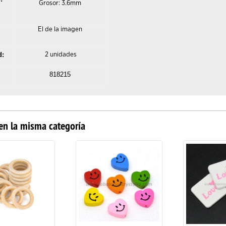
Grosor: 3.6mm
El de la imagen
d:
2 unidades
818215
en la misma categoría