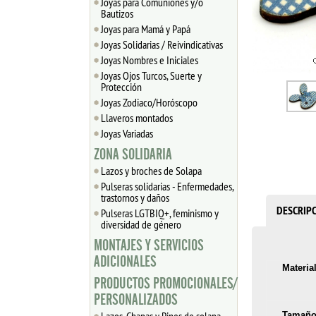
Joyas para Comuniones y/o
Bautizos
Joyas para Mamá y Papá
Joyas Solidarias / Reivindicativas
Joyas Nombres e Iniciales
Joyas Ojos Turcos, Suerte y
Protección
Joyas Zodiaco/Horóscopo
Llaveros montados
Joyas Variadas
ZONA SOLIDARIA
Lazos y broches de Solapa
Pulseras solidarias - Enfermedades,
trastornos y daños
DESCRIP
Pulseras LGTBIQ+, feminismo y
diversidad de género
MONTAJES Y SERVICIOS
ADICIONALES
Material
PRODUCTOS PROMOCIONALES/
PERSONALIZADOS
Tamaño