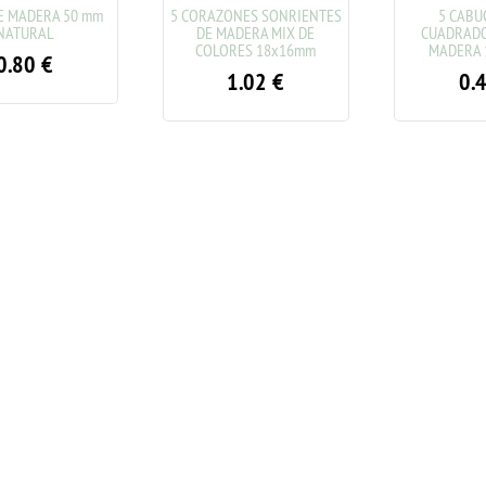
 MADERA 50 mm
5 CORAZONES SONRIENTES
5 CABU
ATURAL
DE MADERA MIX DE
CUADRADOS
COLORES 18x16mm
MADERA 
.80
€
1.02
€
0.4