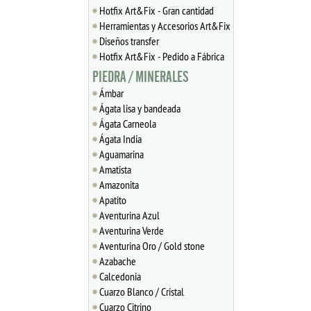
Hotfix Art&Fix - Gran cantidad
Herramientas y Accesorios Art&Fix
Diseños transfer
Hotfix Art&Fix - Pedido a Fábrica
PIEDRA / MINERALES
Ámbar
Ágata lisa y bandeada
Ágata Carneola
Ágata India
Aguamarina
Amatista
Amazonita
Apatito
Aventurina Azul
Aventurina Verde
Aventurina Oro / Gold stone
Azabache
Calcedonia
Cuarzo Blanco / Cristal
Cuarzo Citrino