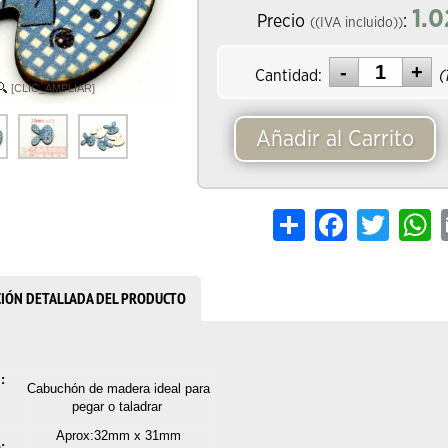
1.0
Precio
:
((IVA incluido))
Cantidad:
(
[CLIC_AMPLIAR]
Añadir al Carrito
Share
Facebook
Twitter
W
CIÓN DETALLADA DEL PRODUCTO
:
Cabuchón de madera ideal para
pegar o taladrar
Aprox
:32mm x 31mm
: