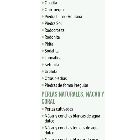
Opalita
Onix negro
Piedra Luna - Adularia
Piedra Sol
Rodocrosita
Rodonita
Pirita
Sodalita
Turmalina
Selenita
Unakita
Otras piedras
Piedras de forma irregular
PERLAS NATURALES, NÁCAR Y
CORAL
Perlas cultivadas
Nácar y conchas blancas de agua
dulce
Nácar y conchas teñidas de agua
dulce
Nácar y conchas blancas de mar