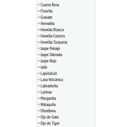
Cuarzo Rosa
Fluorita
Granate
Hematita
Howlita Blanca
Howlita Colores
Howlita Turquesa
Jaspe Paisaje
Jaspe Dálmata
Jaspe Rojo
Jade
Lapislázuli
Lava Volcánica
Labradorita
Larimar
Morganita
Malaquita
Obsidiana
Ojo de Gato
Ojo de Tigre