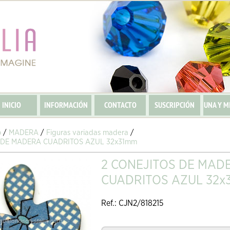
INICIO
INFORMACIÓN
CONTACTO
SUSCRIPCIÓN
UNA Y M
o
/
MADERA
/
Figuras variadas madera
/
 DE MADERA CUADRITOS AZUL 32x31mm
2 CONEJITOS DE MAD
CUADRITOS AZUL 32x
Ref.: CJN2/818215