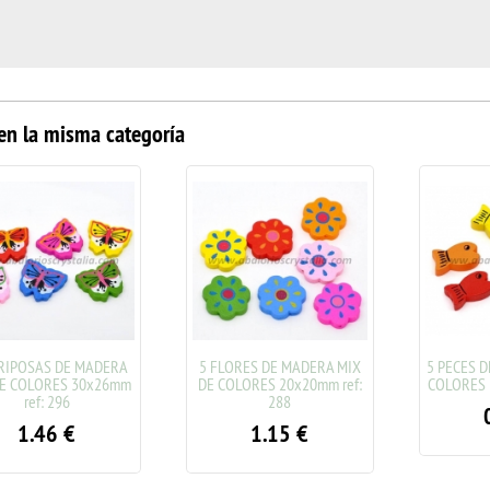
en la misma categoría
SAS DE MADERA
5 FLORES DE MADERA MIX
5 PECES DE M
OLORES 30x26mm
DE COLORES 20x20mm ref:
COLORES 19x11
ef: 296
288
0.7
.46
€
1.15
€