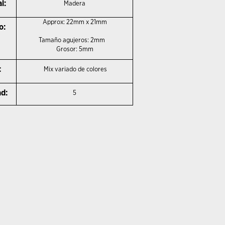
l:
Madera
Approx: 22mm x 21mm
o:
Tamaño agujeros
: 2mm
Grosor: 5mm
:
Mix variado de colores
d:
5