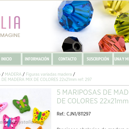
INICIO
INFORMACIÓN
CONTACTO
SUSCRIPCIÓN
UNA Y M
o
/
MADERA
/
Figuras variadas madera
/
 DE MADERA MIX DE COLORES 22x21mm ref: 297
5 MARIPOSAS DE MAD
DE COLORES 22x21mm r
Ref.: CJN1/811297