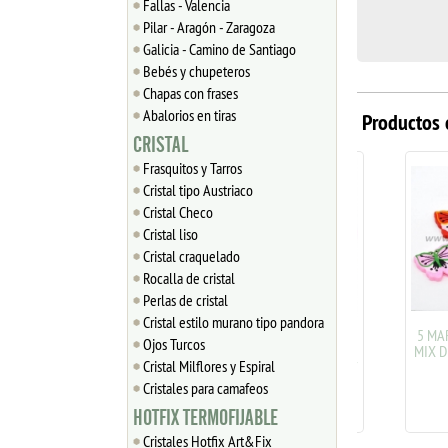
Fallas - Valencia
Pilar - Aragón - Zaragoza
Galicia - Camino de Santiago
Bebés y chupeteros
Chapas con frases
Abalorios en tiras
Productos 
CRISTAL
Frasquitos y Tarros
Cristal tipo Austriaco
Cristal Checo
Cristal liso
Cristal craquelado
Rocalla de cristal
Perlas de cristal
Cristal estilo murano tipo pandora
5 CABALLITOS BALANCÍN
5 MARIPO
Ojos Turcos
DE MADERA MIX DE
MIX DE C
Cristal Milflores y Espiral
COLORES 19x18mm REF:197
r
Cristales para camafeos
1.02
€
1
HOTFIX TERMOFIJABLE
Cristales Hotfix Art&Fix