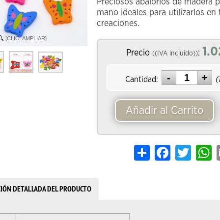
Preciosos abalorios de madera p
mano ideales para utilizarlos en 
creaciones.
[CLIC_AMPLIAR]
1.0
Precio
:
((IVA incluido))
Cantidad:
(
Añadir al Carrito
Share
Facebook
Twitter
W
CIÓN DETALLADA DEL PRODUCTO