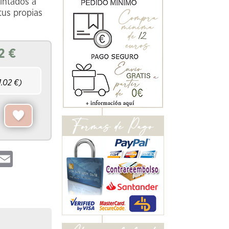
intados a
tus propias
2
€
1.02
€)
hatsApp
Email