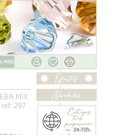
IL VECES
ERA MIX
ef: 297