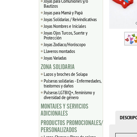
Joyas para Comuniones y/o
Bautizos
Joyas para Mamá y Papá
Joyas Solidarias / Reivindicativas
Joyas Nombres e Iniciales
Joyas Ojos Turcos, Suerte y
Protección
Joyas Zodiaco/Horóscopo
Llaveros montados
Joyas Variadas
ZONA SOLIDARIA
Lazos y broches de Solapa
Pulseras solidarias - Enfermedades,
trastornos y daños
Pulseras LGTBIQ+, feminismo y
diversidad de género
MONTAJES Y SERVICIOS
ADICIONALES
DESCRIP
PRODUCTOS PROMOCIONALES/
PERSONALIZADOS