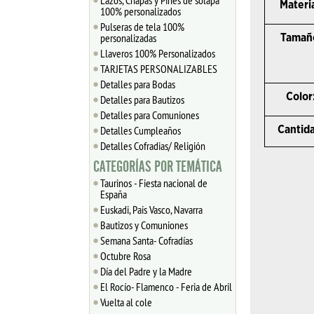
Lazos, Chapas y Pines de solapa
Materia
100% personalizados
Pulseras de tela 100%
personalizadas
Tamañ
Llaveros 100% Personalizados
TARJETAS PERSONALIZABLES
Detalles para Bodas
Color
Detalles para Bautizos
Detalles para Comuniones
Detalles Cumpleaños
Cantida
Detalles Cofradias/ Religión
CATEGORÍAS POR TEMÁTICA
Taurinos - Fiesta nacional de
España
Euskadi, Pais Vasco, Navarra
Bautizos y Comuniones
Semana Santa- Cofradías
Octubre Rosa
Día del Padre y la Madre
El Rocío- Flamenco - Feria de Abril
Vuelta al cole