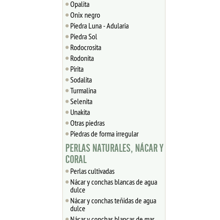
Opalita
Onix negro
Piedra Luna - Adularia
Piedra Sol
Rodocrosita
Rodonita
Pirita
Sodalita
Turmalina
Selenita
Unakita
Otras piedras
Piedras de forma irregular
PERLAS NATURALES, NÁCAR Y
CORAL
Perlas cultivadas
Nácar y conchas blancas de agua
dulce
Nácar y conchas teñidas de agua
dulce
Nácar y conchas blancas de mar