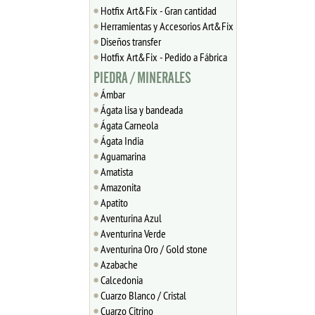
Hotfix Art&Fix - Gran cantidad
Herramientas y Accesorios Art&Fix
Diseños transfer
Hotfix Art&Fix - Pedido a Fábrica
PIEDRA / MINERALES
Ámbar
Ágata lisa y bandeada
Ágata Carneola
Ágata India
Aguamarina
Amatista
Amazonita
Apatito
Aventurina Azul
Aventurina Verde
Aventurina Oro / Gold stone
Azabache
Calcedonia
Cuarzo Blanco / Cristal
Cuarzo Citrino