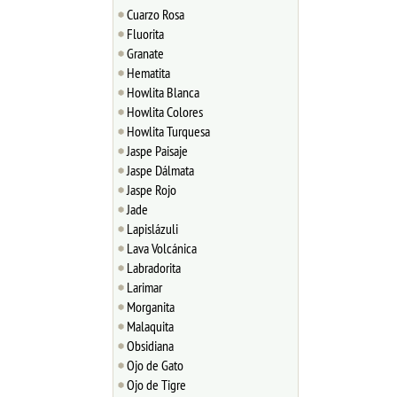
Cuarzo Rosa
Fluorita
Granate
Hematita
Howlita Blanca
Howlita Colores
Howlita Turquesa
Jaspe Paisaje
Jaspe Dálmata
Jaspe Rojo
Jade
Lapislázuli
Lava Volcánica
Labradorita
Larimar
Morganita
Malaquita
Obsidiana
Ojo de Gato
Ojo de Tigre