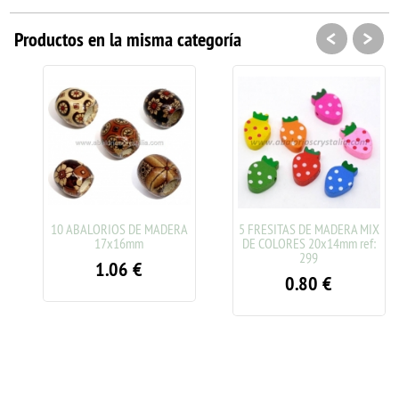
<
>
Productos en la misma categoría
10 ABALORIOS DE MADERA
5 FRESITAS DE MADERA MIX
17x16mm
DE COLORES 20x14mm ref:
299
1.06
€
0.80
€