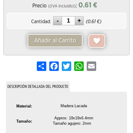
0.61
€
Precio
:
((IVA incluido))
Cantidad:
(
0.61
€)
Añadir al Carrito
Share
Facebook
Twitter
WhatsApp
Email
DESCRIPCIÓN DETALLADA DEL PRODUCTO
Madera Lacada
Material:
Approx: 19x19x6.4mm
Tamaño:
Tamaño agujero
: 2mm