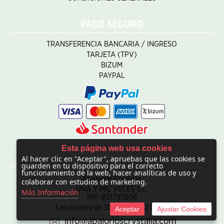
PAGO SEGURO
TRANSFERENCIA BANCARIA / INGRESO
TARJETA (TPV)
BIZUM
PAYPAL
Esta página web usa cookies
Al hacer clic en "Aceptar", apruebas que las cookies se
CONTACTO
guarden en tu dispositivo para el correcto
funcionamiento de la web, hacer analíticas de uso y
Abalorios Crystalia
colaborar con estudios de marketing.
UNA Y MIL VECES S.L.
Más Información
NIF: B21797808
Laborables de 10:00 - 20:00 horas
Aceptar
Ajustar Cookies
info@abalorioscrystalia.com