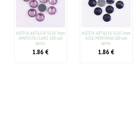
HOTFIX ART&FIX SS10 3mm
HOTFIX ART&FIX SS10 3mm
AMATISTA CLARO 100 uds
AZUL MONTANA 100 uds
aprox.
aprox.
1.86
€
1.86
€