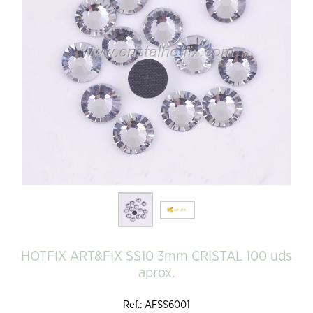
HOTFIX ART&FIX SS10 3mm CRISTAL 100 uds
aprox.
Ref.: AFSS6001