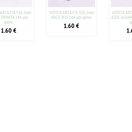
RT&FIX SS6 2mm
HOTFIX ART&FIX SS6 2mm
HOTFIX ART&
INITA 144 uds
ARCO IRIS 144 uds aprox.
AZUL AGUAMAR
aprox.
apro
1.60
€
.60
€
1.6