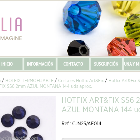
INICIO
INFORMACIÓN
CONTACTO
SUSCRIPCIÓN
UNA Y M
o
/
HOTFIX TERMOFIJABLE
/
Cristales Hotfix Art&Fix
/
Hotfix Art&Fix
FIX SS6 2mm AZUL MONTANA 144 uds aprox.
HOTFIX ART&FIX SS6
AZUL MONTANA 144 ud
Ref.: CJN25/AF014