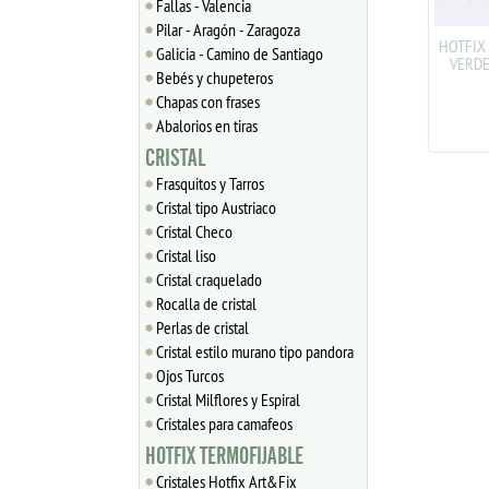
Fallas - Valencia
Pilar - Aragón - Zaragoza
HOTFIX ART&FIX SS6 2mm
HOTFIX A
Galicia - Camino de Santiago
AMATISTA OSCURO 144 uds
VERDE ER
Bebés y chupeteros
aprox.
Chapas con frases
1.60
€
1
Abalorios en tiras
CRISTAL
Frasquitos y Tarros
Cristal tipo Austriaco
Cristal Checo
Cristal liso
Cristal craquelado
Rocalla de cristal
Perlas de cristal
Cristal estilo murano tipo pandora
Ojos Turcos
Cristal Milflores y Espiral
Cristales para camafeos
HOTFIX TERMOFIJABLE
Cristales Hotfix Art&Fix