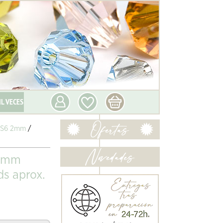
IL VECES
 SS6 2mm
/
 2mm
s aprox.