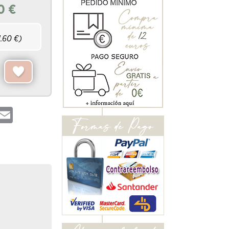
0
€
1.60
€)
hatsApp
Email