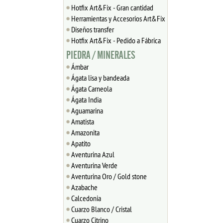
Hotfix Art&Fix - Gran cantidad
Herramientas y Accesorios Art&Fix
Diseños transfer
Hotfix Art&Fix - Pedido a Fábrica
PIEDRA / MINERALES
Ámbar
Ágata lisa y bandeada
Ágata Carneola
Ágata India
Aguamarina
Amatista
Amazonita
Apatito
Aventurina Azul
Aventurina Verde
Aventurina Oro / Gold stone
Azabache
Calcedonia
Cuarzo Blanco / Cristal
Cuarzo Citrino