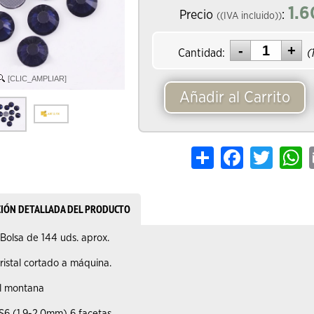
1.6
Precio
:
((IVA incluido))
Cantidad:
(
[CLIC_AMPLIAR]
Añadir al Carrito
Share
Facebook
Twitter
W
CIÓN DETALLADA DEL PRODUCTO
Bolsa de 144 uds. aprox.
ristal cortado a máquina.
l montana
6 (1.9-2.0mm) 6 facetas