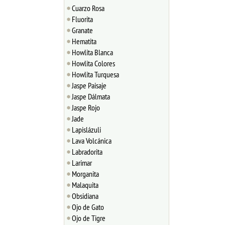
Cuarzo Rosa
Fluorita
Granate
Hematita
Howlita Blanca
Howlita Colores
Howlita Turquesa
Jaspe Paisaje
Jaspe Dálmata
Jaspe Rojo
Jade
Lapislázuli
Lava Volcánica
Labradorita
Larimar
Morganita
Malaquita
Obsidiana
Ojo de Gato
Ojo de Tigre