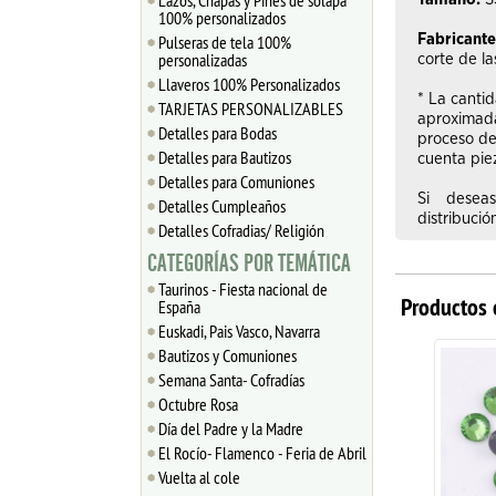
Lazos, Chapas y Pines de solapa
100% personalizados
Pulseras de tela 100%
Fabricante
personalizadas
corte de la
Llaveros 100% Personalizados
* La canti
TARJETAS PERSONALIZABLES
aproximada
Detalles para Bodas
proceso de
Detalles para Bautizos
cuenta pie
Detalles para Comuniones
Si desea
Detalles Cumpleaños
distribuci
Detalles Cofradias/ Religión
CATEGORÍAS POR TEMÁTICA
Taurinos - Fiesta nacional de
Productos 
España
Euskadi, Pais Vasco, Navarra
Bautizos y Comuniones
Semana Santa- Cofradías
Octubre Rosa
Día del Padre y la Madre
El Rocío- Flamenco - Feria de Abril
Vuelta al cole