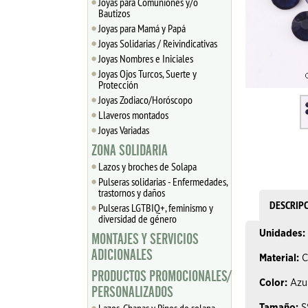
Joyas para Comuniones y/o
Bautizos
Joyas para Mamá y Papá
Joyas Solidarias / Reivindicativas
Joyas Nombres e Iniciales
Joyas Ojos Turcos, Suerte y
Protección
Joyas Zodiaco/Horóscopo
Llaveros montados
Joyas Variadas
ZONA SOLIDARIA
Lazos y broches de Solapa
Pulseras solidarias - Enfermedades,
trastornos y daños
DESCRIP
Pulseras LGTBIQ+, feminismo y
diversidad de género
Unidades:
MONTAJES Y SERVICIOS
ADICIONALES
Material:
C
PRODUCTOS PROMOCIONALES/
Color:
Azu
PERSONALIZADOS
Tamaño:
SS