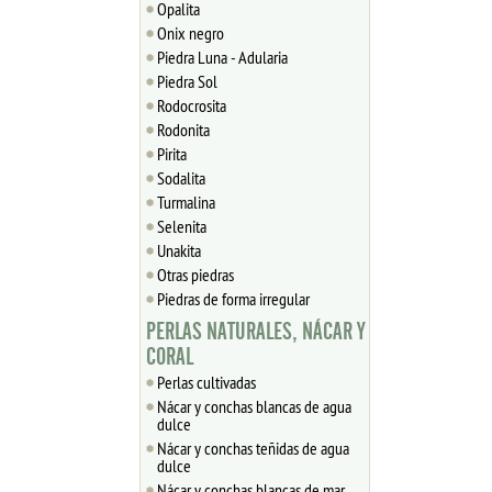
Opalita
Onix negro
Piedra Luna - Adularia
Piedra Sol
Rodocrosita
Rodonita
Pirita
Sodalita
Turmalina
Selenita
Unakita
Otras piedras
Piedras de forma irregular
PERLAS NATURALES, NÁCAR Y
CORAL
Perlas cultivadas
Nácar y conchas blancas de agua
dulce
Nácar y conchas teñidas de agua
dulce
Nácar y conchas blancas de mar