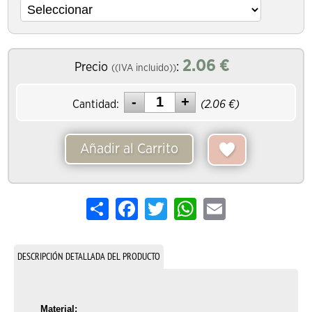
2.06
€
Precio
:
((IVA incluido))
Cantidad:
(
2.06
€)
Añadir al Carrito
Share
Facebook
Twitter
WhatsApp
Email
DESCRIPCIÓN DETALLADA DEL PRODUCTO
Material: