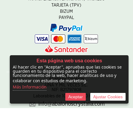
TARJETA (TPV)
BIZUM
PAYPAL
Esta página web usa cookies
Al hacer clic en "Aceptar", apruebas que las cookies se
CONTACTO
guarden en tu dispositivo para el correcto
funcionamiento de la web, hacer analíticas de uso y
Abalorios Crystalia
colaborar con estudios de marketing.
UNA Y MIL VECES S.L.
Más Información
NIF: B21797808
Laborables de 10:00 - 20:00 horas
Aceptar
Ajustar Cookies
info@abalorioscrystalia.com