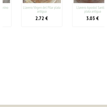
Llavero Virgen del Pilar plata
Llavero Apostol Santiago
antigua
plata antigua
2.72
€
3.03
€