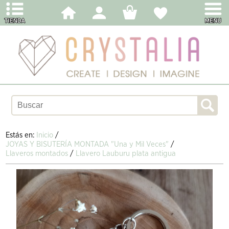
Estás en:
Inicio
/
JOYAS Y BISUTERÍA MONTADA "Una y Mil Veces"
/
Llaveros montados
/
Llavero Lauburu plata antigua