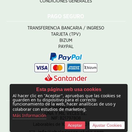
CONDICIONES GENERALES
PAGO SEGURO
TRANSFERENCIA BANCARIA / INGRESO
TARJETA (TPV)
BIZUM
PAYPAL
Esta página web usa cookies
Al hacer clic en "Aceptar", apruebas que las cookies se
CONTACTO
guarden en tu dispositivo para el correcto
funcionamiento de la web, hacer analíticas de uso y
Abalorios Crystalia
colaborar con estudios de marketing.
UNA Y MIL VECES S.L.
Más Información
NIF: B21797808
Laborables de 10:00 - 20:00 horas
Aceptar
Ajustar Cookies