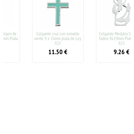
Colgante cruz con esmalte
Colgante Medalla San Judas
verde 9 x 16mm plata de Ley
Tadeo 9x19mm Plata de Ley
925
925
11.50
€
9.26
€