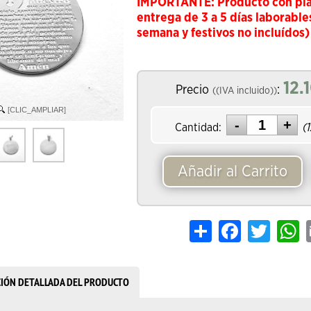
IMPORTANTE: Producto con pl
entrega de 3 a 5 días laborable
semana y festivos no incluídos)
12.
Precio
:
((IVA incluido))
[CLIC_AMPLIAR]
Cantidad:
(
Añadir al Carrito
Share
Facebook
Twitter
W
CIÓN DETALLADA DEL PRODUCTO