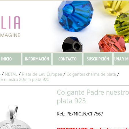
INICIO
INFORMACIÓN
CONTACTO
SUSCRIPCIÓN
UNA Y M
o
/
METAL
/
Plata de Ley Europea
/
Colgantes charms de plata
/
re nuestro 20mm plata 925
Colgante Padre nuest
plata 925
Ref.: PE/MICJN/CF7567