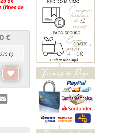
azo de
s (fines de
10
€
12.10
€)
hatsApp
Email