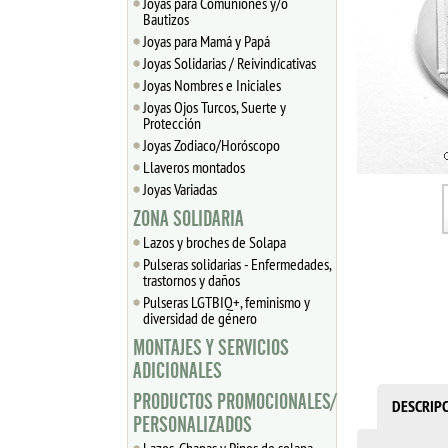
Joyas para Comuniones y/o
Bautizos
Joyas para Mamá y Papá
Joyas Solidarias / Reivindicativas
Joyas Nombres e Iniciales
Joyas Ojos Turcos, Suerte y
Protección
Joyas Zodiaco/Horóscopo
Llaveros montados
Joyas Variadas
ZONA SOLIDARIA
Lazos y broches de Solapa
Pulseras solidarias - Enfermedades,
trastornos y daños
Pulseras LGTBIQ+, feminismo y
diversidad de género
MONTAJES Y SERVICIOS
ADICIONALES
PRODUCTOS PROMOCIONALES/
DESCRIP
PERSONALIZADOS