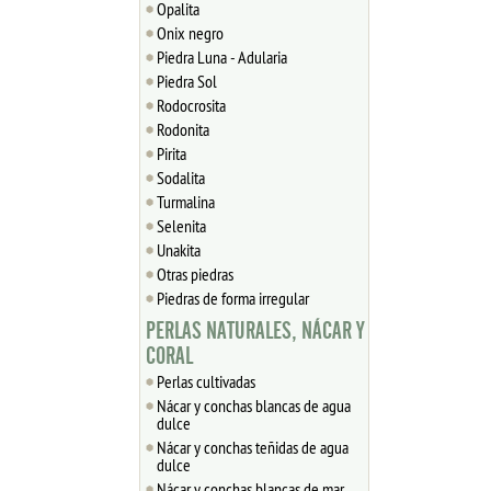
Opalita
Onix negro
Piedra Luna - Adularia
Piedra Sol
Rodocrosita
Rodonita
Pirita
Sodalita
Turmalina
Selenita
Unakita
Otras piedras
Piedras de forma irregular
PERLAS NATURALES, NÁCAR Y
CORAL
Perlas cultivadas
Nácar y conchas blancas de agua
dulce
Nácar y conchas teñidas de agua
dulce
Nácar y conchas blancas de mar