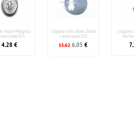
Virgen Milagrosa
Colgante niña calado 20mm
Colgante Laz
m plata 925
+ anilla plata 925
10x5mm pl
.28
€
6.05
€
7.2
15.62