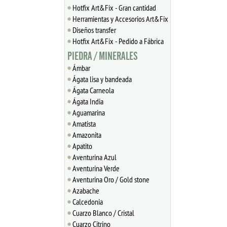
Hotfix Art&Fix - Gran cantidad
Herramientas y Accesorios Art&Fix
Diseños transfer
Hotfix Art&Fix - Pedido a Fábrica
PIEDRA / MINERALES
Ámbar
Ágata lisa y bandeada
Ágata Carneola
Ágata India
Aguamarina
Amatista
Amazonita
Apatito
Aventurina Azul
Aventurina Verde
Aventurina Oro / Gold stone
Azabache
Calcedonia
Cuarzo Blanco / Cristal
Cuarzo Citrino