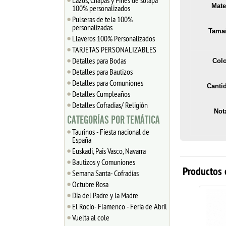
Lazos, Chapas y Pines de solapa
Mate
100% personalizados
Pulseras de tela 100%
personalizadas
Tama
Llaveros 100% Personalizados
TARJETAS PERSONALIZABLES
Detalles para Bodas
Colo
Detalles para Bautizos
Detalles para Comuniones
Canti
Detalles Cumpleaños
Detalles Cofradias/ Religión
Not
CATEGORÍAS POR TEMÁTICA
Taurinos - Fiesta nacional de
España
Euskadi, Pais Vasco, Navarra
Bautizos y Comuniones
Productos 
Semana Santa- Cofradías
Octubre Rosa
Día del Padre y la Madre
El Rocío- Flamenco - Feria de Abril
Vuelta al cole