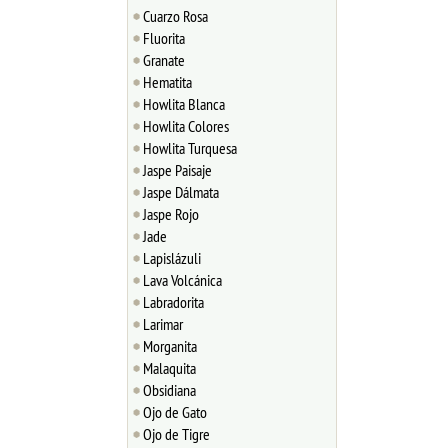
Cuarzo Rosa
Fluorita
Granate
Hematita
Howlita Blanca
Howlita Colores
Howlita Turquesa
Jaspe Paisaje
Jaspe Dálmata
Jaspe Rojo
Jade
Lapislázuli
Lava Volcánica
Labradorita
Larimar
Morganita
Malaquita
Obsidiana
Ojo de Gato
Ojo de Tigre