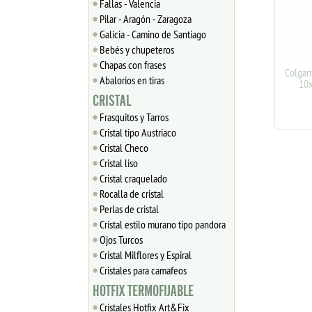
Fallas - Valencia
Pilar - Aragón - Zaragoza
Galicia - Camino de Santiago
Bebés y chupeteros
Chapas con frases
Colgante corazón calado
Colgante 
Abalorios en tiras
20mm + anilla plata 925
10x6m
CRISTAL
7.26
€
4
16.65
Frasquitos y Tarros
Cristal tipo Austriaco
Cristal Checo
Cristal liso
Cristal craquelado
Rocalla de cristal
Perlas de cristal
Cristal estilo murano tipo pandora
Ojos Turcos
Cristal Milflores y Espiral
Cristales para camafeos
HOTFIX TERMOFIJABLE
Cristales Hotfix Art&Fix