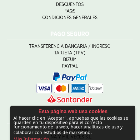
DESCUENTOS
FAQS
CONDICIONES GENERALES
PAGO SEGURO
TRANSFERENCIA BANCARIA / INGRESO
TARJETA (TPV)
BIZUM
PAYPAL
Esta página web usa cookies
Al hacer clic en "Aceptar", apruebas que las cookies se
CONTACTO
guarden en tu dispositivo para el correcto
funcionamiento de la web, hacer analíticas de uso y
Abalorios Crystalia
colaborar con estudios de marketing.
UNA Y MIL VECES S.L.
Más Información