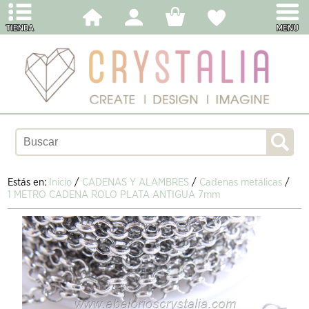
Estás en:
Inicio
/
CADENAS Y ALAMBRES
/
Cadenas metálicas
/
1 METRO CADENA ROLO PLATA ANTIGUA 7mm