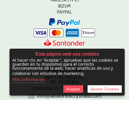
TARJETA (TPV)
BIZUM
PAYPAL
Esta página web usa cookies
Al hacer clic en "Aceptar", apruebas que las cookies se
CONTACTO
guarden en tu dispositivo para el correcto
funcionamiento de la web, hacer analíticas de uso y
Abalorios Crystalia
colaborar con estudios de marketing.
UNA Y MIL VECES S.L.
Más Información
NIF: B21797808
Laborables de 10:00 - 20:00 horas
Aceptar
Ajustar Cookies
info@abalorioscrystalia.com