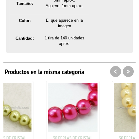
6mm aprox.
Tamaño:
Agujero: 1mm aprox.
El que aparece en la
Color:
imagen
1 tira de 140 unidades
Cantidad:
aprox.
<
>
Productos en la misma categoría
30 PERLAS DE CRISTAL
30 PERLAS DE CRISTAL