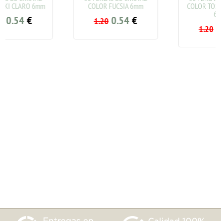
COLOR FUCSIA 6mm
COLOR TOSTADO CLARO
6mm
0.54
€
1.20
0.54
€
1.20