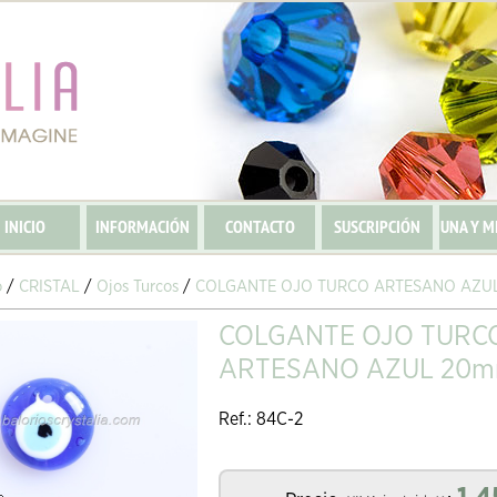
INICIO
INFORMACIÓN
CONTACTO
SUSCRIPCIÓN
UNA Y M
o
/
CRISTAL
/
Ojos Turcos
/
COLGANTE OJO TURCO ARTESANO AZU
COLGANTE OJO TURC
ARTESANO AZUL 20
Ref.: 84C-2