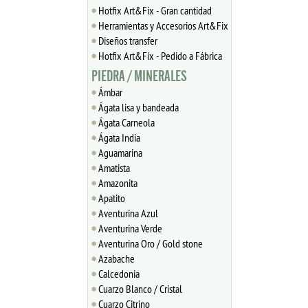
Hotfix Art&Fix - Gran cantidad
Herramientas y Accesorios Art&Fix
Diseños transfer
Hotfix Art&Fix - Pedido a Fábrica
PIEDRA / MINERALES
Ámbar
Ágata lisa y bandeada
Ágata Carneola
Ágata India
Aguamarina
Amatista
Amazonita
Apatito
Aventurina Azul
Aventurina Verde
Aventurina Oro / Gold stone
Azabache
Calcedonia
Cuarzo Blanco / Cristal
Cuarzo Citrino