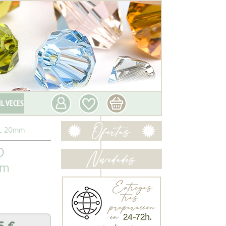
IL VECES
L 20mm
O
mm