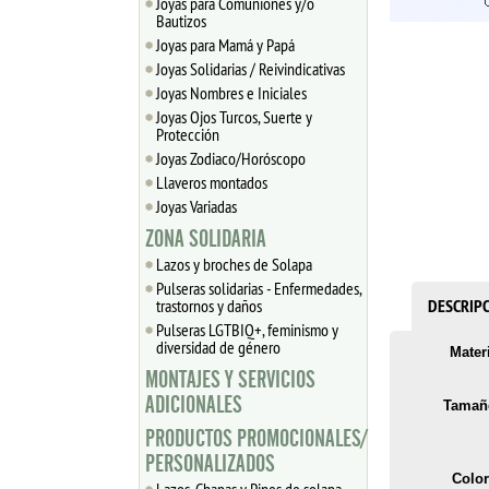
Joyas para Comuniones y/o
Bautizos
Joyas para Mamá y Papá
Joyas Solidarias / Reivindicativas
Joyas Nombres e Iniciales
Joyas Ojos Turcos, Suerte y
Protección
Joyas Zodiaco/Horóscopo
Llaveros montados
Joyas Variadas
ZONA SOLIDARIA
Lazos y broches de Solapa
Pulseras solidarias - Enfermedades,
trastornos y daños
DESCRIP
Pulseras LGTBIQ+, feminismo y
diversidad de género
Materi
MONTAJES Y SERVICIOS
ADICIONALES
Tamañ
PRODUCTOS PROMOCIONALES/
PERSONALIZADOS
Color