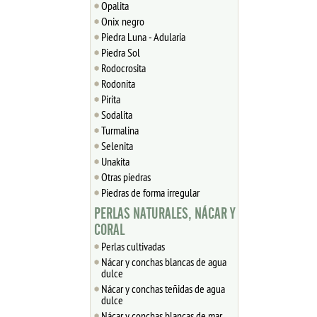
Opalita
Onix negro
Piedra Luna - Adularia
Piedra Sol
Rodocrosita
Rodonita
Pirita
Sodalita
Turmalina
Selenita
Unakita
Otras piedras
Piedras de forma irregular
PERLAS NATURALES, NÁCAR Y
CORAL
Perlas cultivadas
Nácar y conchas blancas de agua
dulce
Nácar y conchas teñidas de agua
dulce
Nácar y conchas blancas de mar