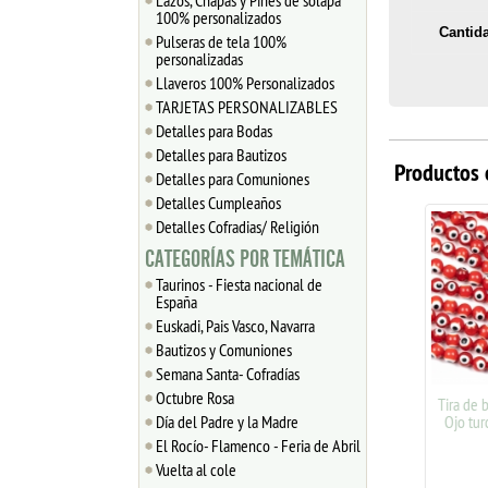
Lazos, Chapas y Pines de solapa
100% personalizados
Cantid
Pulseras de tela 100%
personalizadas
Llaveros 100% Personalizados
TARJETAS PERSONALIZABLES
Detalles para Bodas
Detalles para Bautizos
Productos 
Detalles para Comuniones
Detalles Cumpleaños
Detalles Cofradias/ Religión
CATEGORÍAS POR TEMÁTICA
Taurinos - Fiesta nacional de
España
Euskadi, Pais Vasco, Navarra
Bautizos y Comuniones
Semana Santa- Cofradías
Octubre Rosa
5 BOLAS OJO TURCO
Tira de bol
Día del Padre y la Madre
ARTESANO AZUL 12mm
Ojo turco
El Rocío- Flamenco - Feria de Abril
1.60
€
4
Vuelta al cole