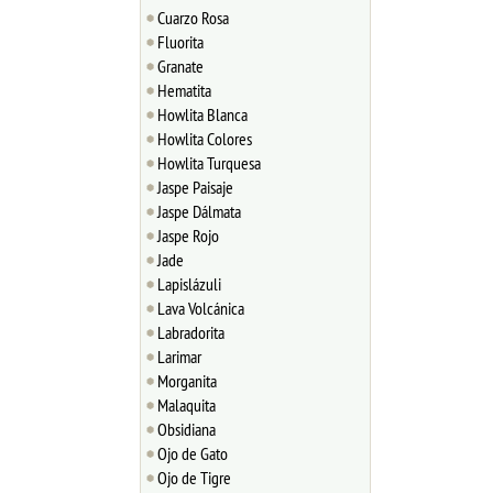
Cuarzo Rosa
Fluorita
Granate
Hematita
Howlita Blanca
Howlita Colores
Howlita Turquesa
Jaspe Paisaje
Jaspe Dálmata
Jaspe Rojo
Jade
Lapislázuli
Lava Volcánica
Labradorita
Larimar
Morganita
Malaquita
Obsidiana
Ojo de Gato
Ojo de Tigre