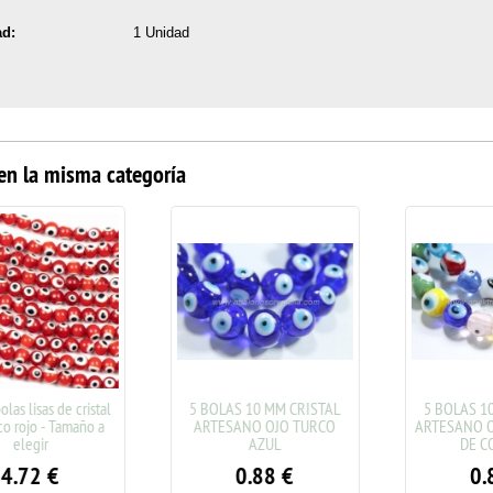
ad:
1 Unidad
en la misma categoría
as lisas de cristal
5 BOLAS 10 MM CRISTAL
5 BOLAS 10 
 rojo - Tamaño a
ARTESANO OJO TURCO
ARTESANO OJ
elegir
AZUL
DE CO
.72
€
0.88
€
0.8