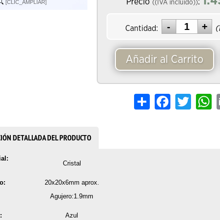
1.4
Precio
:
((IVA incluido))
[CLIC_AMPLIAR]
Cantidad:
(
Añadir al Carrito
Share
Facebook
Twitter
W
CIÓN DETALLADA DEL PRODUCTO
al:
Cristal
o:
20x20x6mm aprox.
Agujero:1.9mm
:
Azul