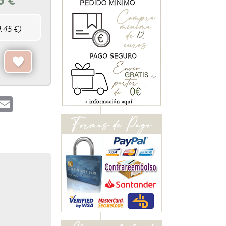
5
€
1.45
€)
hatsApp
Email