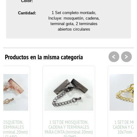
Color:
1 Set completo montado,
Cantidad:
Incluye: mosquetón, cadena,
terminal gota, 2 terminales
abiertos circulares
<
>
Productos en la misma categoría
1 SET DE MOSQUETON,
1 SET DE MOSQUETON,
CADENA Y TERMINALES
CADENA Y CAPUCHONES
m)
PARA CINTA (terminal 20mm)
10x7mm - DORADO
- PLOMO