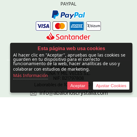
PAYPAL
Esta página web usa cookies
Al hacer clic en "Aceptar", apruebas que las cookies se
CONTACTO
guarden en tu dispositivo para el correcto
funcionamiento de la web, hacer analíticas de uso y
Abalorios Crystalia
colaborar con estudios de marketing.
UNA Y MIL VECES S.L.
Más Información
NIF: B21797808
Laborables de 10:00 - 20:00 horas
Aceptar
Ajustar Cookies
info@abalorioscrystalia.com