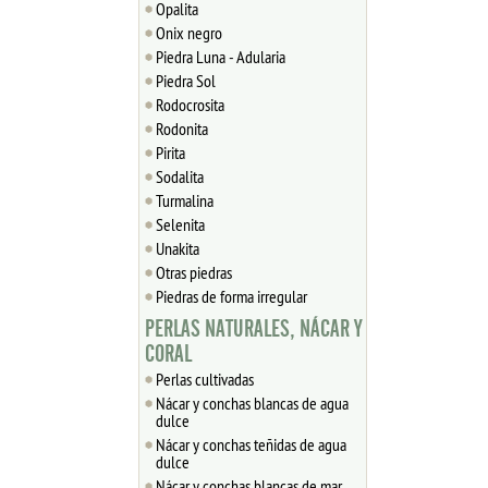
Opalita
Onix negro
Piedra Luna - Adularia
Piedra Sol
Rodocrosita
Rodonita
Pirita
Sodalita
Turmalina
Selenita
Unakita
Otras piedras
Piedras de forma irregular
PERLAS NATURALES, NÁCAR Y
CORAL
Perlas cultivadas
Nácar y conchas blancas de agua
dulce
Nácar y conchas teñidas de agua
dulce
Nácar y conchas blancas de mar