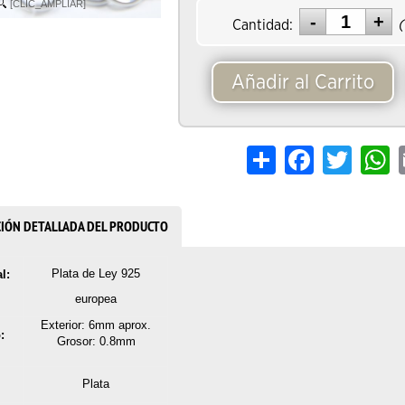
[CLIC_AMPLIAR]
Cantidad:
(
Añadir al Carrito
Share
Facebook
Twitter
W
CIÓN DETALLADA DEL PRODUCTO
Plata de Ley 925
l:
europea
Exterior: 6mm aprox.
:
Grosor: 0.8mm
Plata