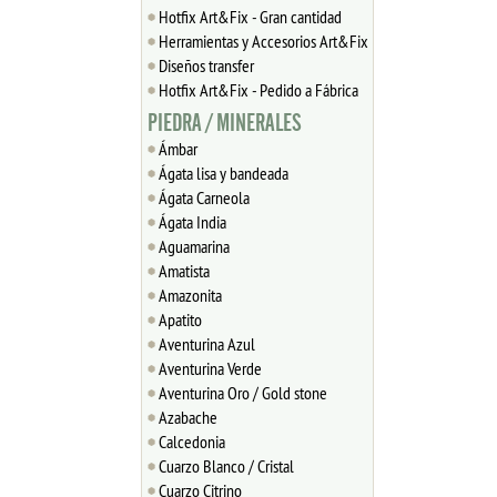
Hotfix Art&Fix - Gran cantidad
Herramientas y Accesorios Art&Fix
Diseños transfer
Hotfix Art&Fix - Pedido a Fábrica
PIEDRA / MINERALES
Ámbar
Ágata lisa y bandeada
Ágata Carneola
Ágata India
Aguamarina
Amatista
Amazonita
Apatito
Aventurina Azul
Aventurina Verde
Aventurina Oro / Gold stone
Azabache
Calcedonia
Cuarzo Blanco / Cristal
Cuarzo Citrino