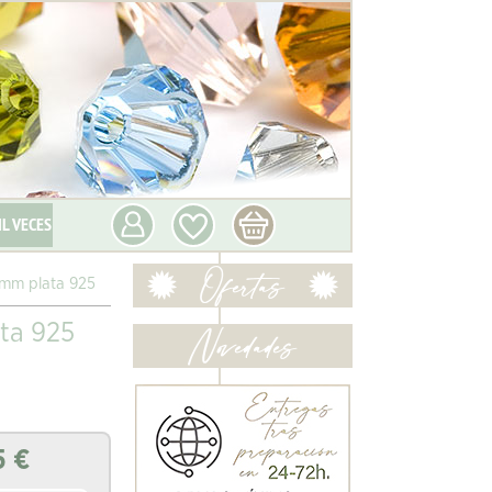
IL VECES
6 mm plata 925
ata 925
5
€