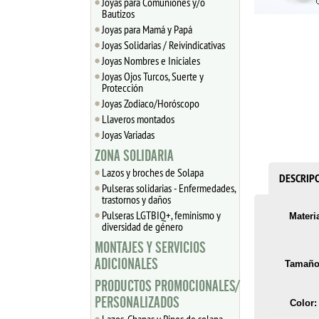
Joyas para Comuniones y/o
Bautizos
Joyas para Mamá y Papá
Joyas Solidarias / Reivindicativas
Joyas Nombres e Iniciales
Joyas Ojos Turcos, Suerte y
Protección
Joyas Zodiaco/Horóscopo
Llaveros montados
Joyas Variadas
ZONA SOLIDARIA
Lazos y broches de Solapa
DESCRIP
Pulseras solidarias - Enfermedades,
trastornos y daños
Pulseras LGTBIQ+, feminismo y
Materia
diversidad de género
MONTAJES Y SERVICIOS
ADICIONALES
Tamaño
PRODUCTOS PROMOCIONALES/
PERSONALIZADOS
Color: