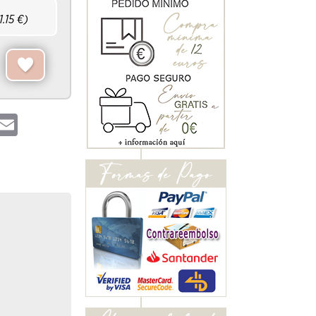
1.15
€)
hatsApp
Email