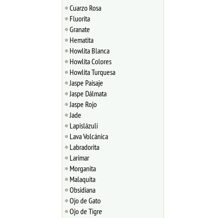
Cuarzo Rosa
Fluorita
Granate
Hematita
Howlita Blanca
Howlita Colores
Howlita Turquesa
Jaspe Paisaje
Jaspe Dálmata
Jaspe Rojo
Jade
Lapislázuli
Lava Volcánica
Labradorita
Larimar
Morganita
Malaquita
Obsidiana
Ojo de Gato
Ojo de Tigre