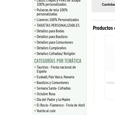
Lazos, Chapas y Pines de solapa
100% personalizados
Cantida
Pulseras de tela 100%
personalizadas
Llaveros 100% Personalizados
TARJETAS PERSONALIZABLES
Productos 
Detalles para Bodas
Detalles para Bautizos
Detalles para Comuniones
Detalles Cumpleaños
Detalles Cofradias/ Religión
CATEGORÍAS POR TEMÁTICA
Taurinos - Fiesta nacional de
España
Euskadi, Pais Vasco, Navarra
Bautizos y Comuniones
Anilla doble llaverito abierta
Anilla abie
7 mm plata 925
Semana Santa- Cofradías
0
1.28
€
Octubre Rosa
Día del Padre y la Madre
El Rocío- Flamenco - Feria de Abril
Vuelta al cole