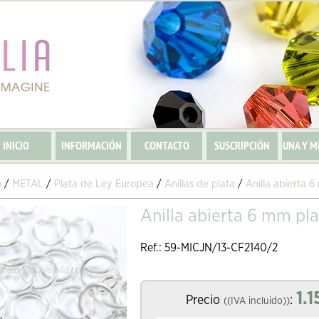
INICIO
INFORMACIÓN
CONTACTO
SUSCRIPCIÓN
UNA Y M
o
/
METAL
/
Plata de Ley Europea
/
Anillas de plata
/
Anilla abierta 
Anilla abierta 6 mm pl
Ref.: 59-MICJN/13-CF2140/2
1.1
Precio
:
((IVA incluido))