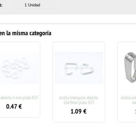
1 Unidad
d:
en la misma categoría
rta 4 mm plata 925
Anilla triangular abierta
Anilla colgant
10x9mm plata 925
mm plat
.47
€
1.09
€
1.3