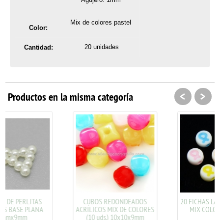
Mix de colores pastel
Color:
20 unidades
Cantidad:
<
>
Productos en la misma categoría
CUBOS REDONDEADOS
20 FICHAS LAZO SOLIDARIO
ACRÍLICOS MIX DE COLORES
MIX COLORES 8x4mm
(10 uds.) 10x10x9mm