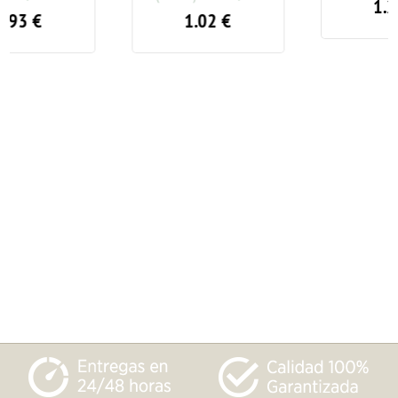
1.28
€
1.02
€