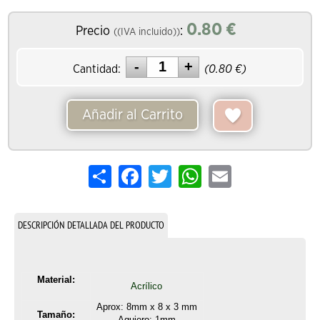
0.80
€
Precio
:
((IVA incluido))
Cantidad:
(
0.80
€)
Añadir al Carrito
Share
Facebook
Twitter
WhatsApp
Email
DESCRIPCIÓN DETALLADA DEL PRODUCTO
Material:
Acrílico
Aprox: 8mm x 8 x 3 mm
Tamaño:
Agujero: 1mm