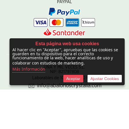
PAYPAL
Esta página web usa cookies
Al hacer clic en "Aceptar", apruebas que las cookies se
CONTACTO
guarden en tu dispositivo para el correcto
funcionamiento de la web, hacer analíticas de uso y
Abalorios Crystalia
colaborar con estudios de marketing.
UNA Y MIL VECES S.L.
Más Información
NIF: B21797808
Laborables de 10:00 - 20:00 horas
Aceptar
Ajustar Cookies
info@abalorioscrystalia.com
© 2010 -
2026 UNA Y MIL VECES S.L. NIF:B21797808. Sociedad