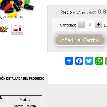
0.
Precio
:
((IVA incluido))
[CLIC_AMPLIAR]
Cantidad:
(
Añadir al Carrito
Share
Facebook
Twitter
W
CIÓN DETALLADA DEL PRODUCTO
l:
Madera
Aprox: 12x6mm