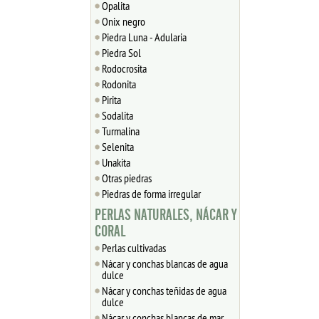
Opalita
Onix negro
Piedra Luna - Adularia
Piedra Sol
Rodocrosita
Rodonita
Pirita
Sodalita
Turmalina
Selenita
Unakita
Otras piedras
Piedras de forma irregular
PERLAS NATURALES, NÁCAR Y
CORAL
Perlas cultivadas
Nácar y conchas blancas de agua
dulce
Nácar y conchas teñidas de agua
dulce
Nácar y conchas blancas de mar