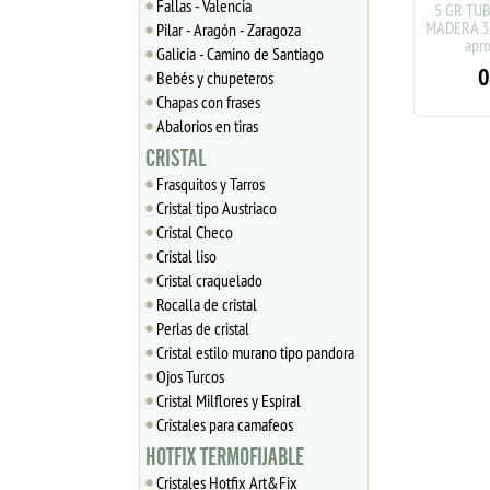
Fallas - Valencia
10 GR TUBOS DE MADERA
5 GR TU
5x3.5mm SALMON aprox.
MADERA 
Pilar - Aragón - Zaragoza
350 uds
apro
Galicia - Camino de Santiago
0.68
€
0
Bebés y chupeteros
Chapas con frases
Abalorios en tiras
CRISTAL
Frasquitos y Tarros
Cristal tipo Austriaco
Cristal Checo
Cristal liso
Cristal craquelado
Rocalla de cristal
Perlas de cristal
Cristal estilo murano tipo pandora
Ojos Turcos
Cristal Milflores y Espiral
Cristales para camafeos
HOTFIX TERMOFIJABLE
Cristales Hotfix Art&Fix