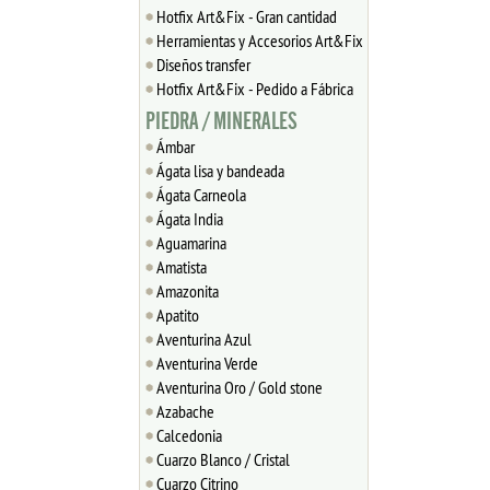
Hotfix Art&Fix - Gran cantidad
Herramientas y Accesorios Art&Fix
Diseños transfer
Hotfix Art&Fix - Pedido a Fábrica
PIEDRA / MINERALES
Ámbar
Ágata lisa y bandeada
Ágata Carneola
Ágata India
Aguamarina
Amatista
Amazonita
Apatito
Aventurina Azul
Aventurina Verde
Aventurina Oro / Gold stone
Azabache
Calcedonia
Cuarzo Blanco / Cristal
Cuarzo Citrino