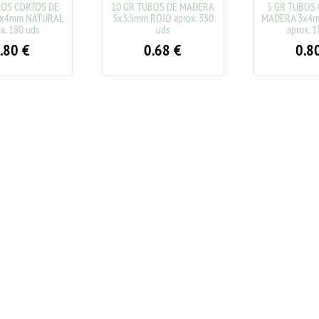
BOS CORTOS DE
10 GR TUBOS DE MADERA
5 GR TUBOS
3x4mm NATURAL
5x3.5mm ROJO aprox. 350
MADERA 3x4
x. 180 uds
uds
aprox. 1
.80
€
0.68
€
0.8