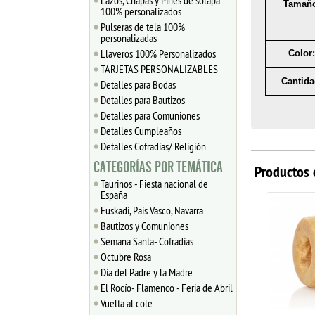
Lazos, Chapas y Pines de solapa
Tamaño
100% personalizados
Pulseras de tela 100%
personalizadas
Llaveros 100% Personalizados
Color:
TARJETAS PERSONALIZABLES
Cantida
Detalles para Bodas
Detalles para Bautizos
Detalles para Comuniones
Detalles Cumpleaños
Detalles Cofradias/ Religión
CATEGORÍAS POR TEMÁTICA
Productos 
Taurinos - Fiesta nacional de
España
Euskadi, Pais Vasco, Navarra
Bautizos y Comuniones
Semana Santa- Cofradías
Octubre Rosa
Día del Padre y la Madre
El Rocío- Flamenco - Feria de Abril
Vuelta al cole