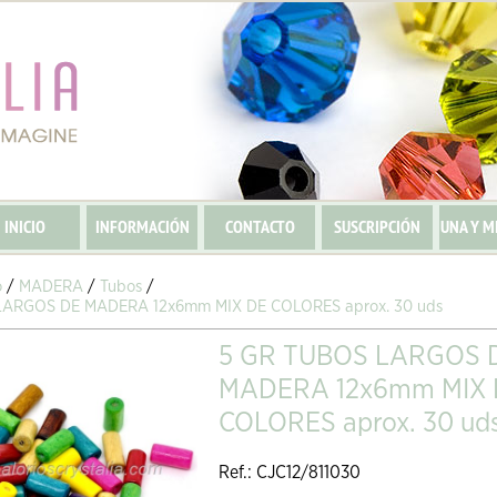
INICIO
INFORMACIÓN
CONTACTO
SUSCRIPCIÓN
UNA Y M
o
/
MADERA
/
Tubos
/
LARGOS DE MADERA 12x6mm MIX DE COLORES aprox. 30 uds
5 GR TUBOS LARGOS 
MADERA 12x6mm MIX 
COLORES aprox. 30 ud
Ref.: CJC12/811030