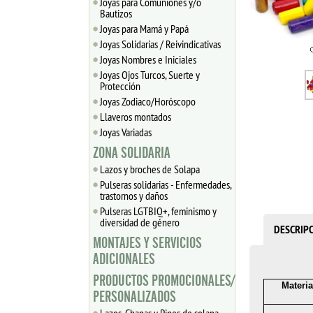
Joyas para Comuniones y/o
Bautizos
Joyas para Mamá y Papá
Joyas Solidarias / Reivindicativas
Joyas Nombres e Iniciales
Joyas Ojos Turcos, Suerte y
Protección
Joyas Zodiaco/Horóscopo
Llaveros montados
Joyas Variadas
ZONA SOLIDARIA
Lazos y broches de Solapa
Pulseras solidarias - Enfermedades,
trastornos y daños
Pulseras LGTBIQ+, feminismo y
diversidad de género
DESCRIP
MONTAJES Y SERVICIOS
ADICIONALES
PRODUCTOS PROMOCIONALES/
Materia
PERSONALIZADOS