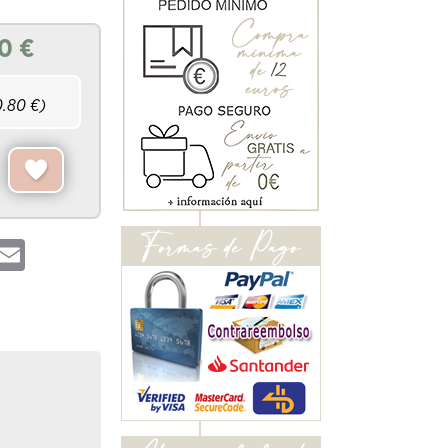
80
€
0.80
€)
hatsApp
Email