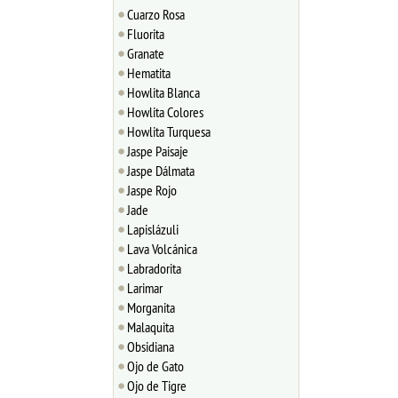
Cuarzo Rosa
Fluorita
Granate
Hematita
Howlita Blanca
Howlita Colores
Howlita Turquesa
Jaspe Paisaje
Jaspe Dálmata
Jaspe Rojo
Jade
Lapislázuli
Lava Volcánica
Labradorita
Larimar
Morganita
Malaquita
Obsidiana
Ojo de Gato
Ojo de Tigre