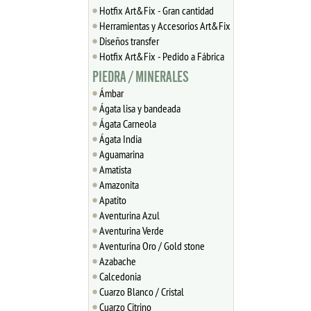
Hotfix Art&Fix - Gran cantidad
Herramientas y Accesorios Art&Fix
Diseños transfer
Hotfix Art&Fix - Pedido a Fábrica
PIEDRA / MINERALES
Ámbar
Ágata lisa y bandeada
Ágata Carneola
Ágata India
Aguamarina
Amatista
Amazonita
Apatito
Aventurina Azul
Aventurina Verde
Aventurina Oro / Gold stone
Azabache
Calcedonia
Cuarzo Blanco / Cristal
Cuarzo Citrino