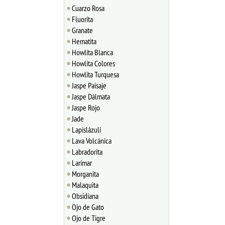
Cuarzo Rosa
Fluorita
Granate
Hematita
Howlita Blanca
Howlita Colores
Howlita Turquesa
Jaspe Paisaje
Jaspe Dálmata
Jaspe Rojo
Jade
Lapislázuli
Lava Volcánica
Labradorita
Larimar
Morganita
Malaquita
Obsidiana
Ojo de Gato
Ojo de Tigre