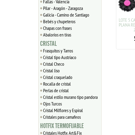
Fallas - Valencia
Pilar - Aragón - Zaragoza
Galicia - Camino de Santiago
LOTE 5 CABUCHONES BASE
LOTE 5 C
Bebés y chupeteros
PLANA RESINA FORMA FLOR
PLANA RE
Chapas con frases
16X8mm
2
Abalorios en tiras
2.48
€
5
CRISTAL
Frasquitos y Tarros
Cristal tipo Austriaco
Cristal Checo
Cristal liso
Cristal craquelado
Rocalla de cristal
Perlas de cristal
Cristal estilo murano tipo pandora
Ojos Turcos
Cristal Milflores y Espiral
Cristales para camafeos
HOTFIX TERMOFIJABLE
Cristales Hotfix Art&Fix