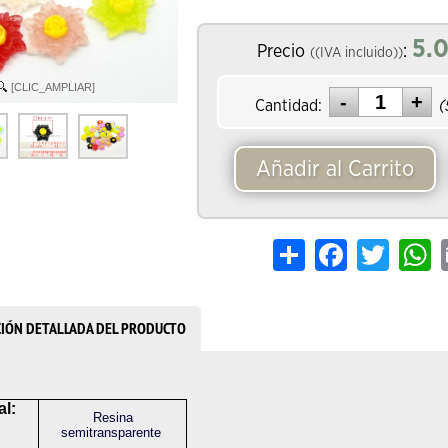
5.0
Precio
:
((IVA incluido))
[CLIC_AMPLIAR]
Cantidad:
(
Añadir al Carrito
Share
Facebook
Twitter
W
CIÓN DETALLADA DEL PRODUCTO
al:
Resina
semitransparente