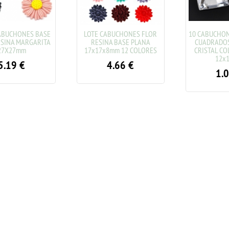
ABUCHONES BASE
LOTE CABUCHONES FLOR
10 CABUCHONE
SINA MARGARITA
RESINA BASE PLANA
CUADRADOS 
7X27mm
17x17x8mm 12 COLORES
CRISTAL COL
12x1
.19
€
4.66
€
1.0