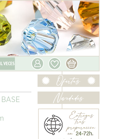
IL VECES
 BASE
m