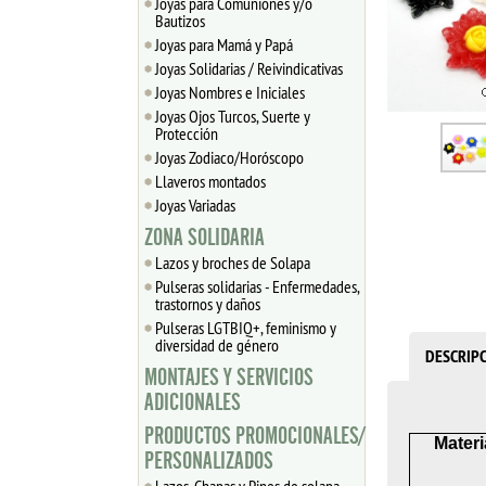
Joyas para Comuniones y/o
Bautizos
Joyas para Mamá y Papá
Joyas Solidarias / Reivindicativas
Joyas Nombres e Iniciales
Joyas Ojos Turcos, Suerte y
Protección
Joyas Zodiaco/Horóscopo
Llaveros montados
Joyas Variadas
ZONA SOLIDARIA
Lazos y broches de Solapa
Pulseras solidarias - Enfermedades,
trastornos y daños
Pulseras LGTBIQ+, feminismo y
diversidad de género
DESCRIP
MONTAJES Y SERVICIOS
ADICIONALES
PRODUCTOS PROMOCIONALES/
Materi
PERSONALIZADOS