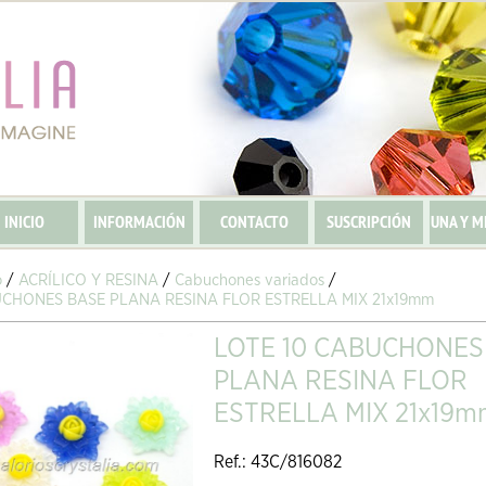
INICIO
INFORMACIÓN
CONTACTO
SUSCRIPCIÓN
UNA Y M
o
/
ACRÍLICO Y RESINA
/
Cabuchones variados
/
UCHONES BASE PLANA RESINA FLOR ESTRELLA MIX 21x19mm
LOTE 10 CABUCHONES
PLANA RESINA FLOR
ESTRELLA MIX 21x19m
Ref.: 43C/816082