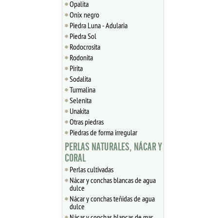
Opalita
Onix negro
Piedra Luna - Adularia
Piedra Sol
Rodocrosita
Rodonita
Pirita
Sodalita
Turmalina
Selenita
Unakita
Otras piedras
Piedras de forma irregular
PERLAS NATURALES, NÁCAR Y
CORAL
Perlas cultivadas
Nácar y conchas blancas de agua
dulce
Nácar y conchas teñidas de agua
dulce
Nácar y conchas blancas de mar