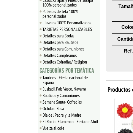
Lazos, Chapas y Pines de solapa
100% personalizados
Tamañ
Pulseras de tela 100%
personalizadas
Llaveros 100% Personalizados
Color
TARJETAS PERSONALIZABLES
Detalles para Bodas
Cantid
Detalles para Bautizos
Detalles para Comuniones
Ref.
Detalles Cumpleaños
Detalles Cofradias/ Religión
CATEGORÍAS POR TEMÁTICA
Taurinos - Fiesta nacional de
España
Productos 
Euskadi, Pais Vasco, Navarra
Bautizos y Comuniones
Semana Santa- Cofradías
Octubre Rosa
Día del Padre y la Madre
El Rocío- Flamenco - Feria de Abril
Vuelta al cole