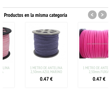
<
>
Productos en la misma categoría
1 METRO DE ANTELINA
1 METRO DE ANTELINA
2,50mm. AZUL MARINO
2,50mm. FUXIA
0.47
€
0.47
€