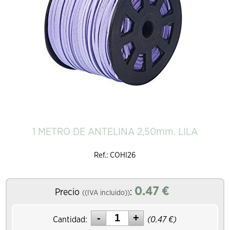
1 METRO DE ANTELINA 2,50mm. LILA
Ref.: COHI26
0.47
€
Precio
:
((IVA incluido))
Cantidad:
(
0.47
€)