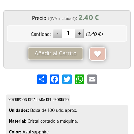
2.40
€
Precio
:
((IVA incluido))
Cantidad:
(
2.40
€)
Añadir al Carrito
Share
Facebook
Twitter
WhatsApp
Email
DESCRIPCIÓN DETALLADA DEL PRODUCTO
Unidades:
Bolsa de 100 uds. aprox.
Material:
Cristal cortado a máquina.
Color:
Azul sapphire