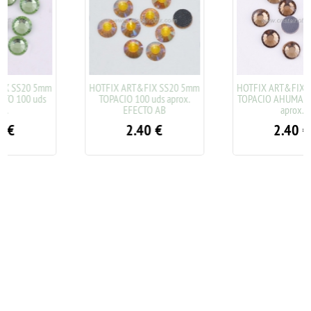
HOTFIX ART&FIX SS20 5mm
HOTFIX ART&FIX SS20 5mm
TOPACIO 100 uds aprox.
TOPACIO AHUMADO 100 uds
EFECTO AB
aprox.
2.40
€
2.40
€