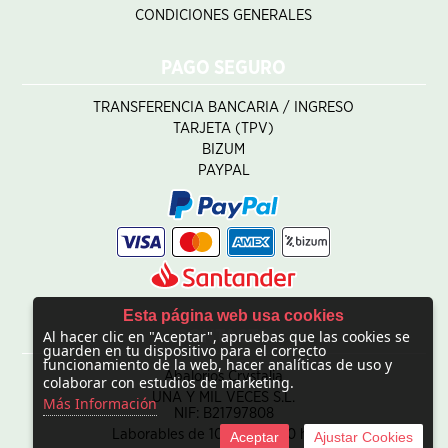
CONDICIONES GENERALES
PAGO SEGURO
TRANSFERENCIA BANCARIA / INGRESO
TARJETA (TPV)
BIZUM
PAYPAL
Esta página web usa cookies
Al hacer clic en "Aceptar", apruebas que las cookies se
CONTACTO
guarden en tu dispositivo para el correcto
funcionamiento de la web, hacer analíticas de uso y
Abalorios Crystalia
colaborar con estudios de marketing.
UNA Y MIL VECES S.L.
Más Información
NIF: B21797808
Laborables de 10:00 - 20:00 horas
Aceptar
Ajustar Cookies