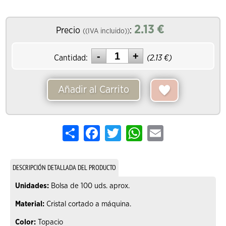
2.13
€
Precio
:
((IVA incluido))
Cantidad:
(
2.13
€)
Añadir al Carrito
Share
Facebook
Twitter
WhatsApp
Email
DESCRIPCIÓN DETALLADA DEL PRODUCTO
Unidades:
Bolsa de 100 uds. aprox.
Material:
Cristal cortado a máquina.
Color:
Topacio