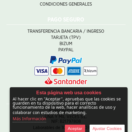
CONDICIONES GENERALES
PAGO SEGURO
TRANSFERENCIA BANCARIA / INGRESO
TARJETA (TPV)
BIZUM
PAYPAL
Esta página web usa cookies
Al hacer clic en "Aceptar", apruebas que las cookies se
CONTACTO
guarden en tu dispositivo para el correcto
funcionamiento de la web, hacer analíticas de uso y
Abalorios Crystalia
colaborar con estudios de marketing.
UNA Y MIL VECES S.L.
Más Información
NIF: B21797808
Laborables de 10:00 - 20:00 horas
Aceptar
Ajustar Cookies