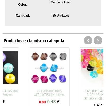
Mix de colores
Color:
Cantidad:
25 Unidades
<
>
Productos en la misma categoría
X
25 TUPIS BICONOS
5 GR TUPIS ACRÍLICOS
ACRÍLICOS MIX 1, 8mm
BICONOS 4MM MIX
COLORES 200 uds aprox.
0.48
€
0.80
1.67
€