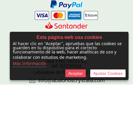
Esta página web usa cookies
Al hacer clic en "Aceptar", apruebas que las cookies se
CONTACTO
guarden en tu dispositivo para el correcto
funcionamiento de la web, hacer analíticas de uso y
Abalorios Crystalia
colaborar con estudios de marketing.
UNA Y MIL VECES S.L.
Más Información
NIF: B21797808
Laborables de 10:00 - 20:00 horas
Aceptar
Ajustar Cookies
info@abalorioscrystalia.com
© 2010 -
2026 UNA Y MIL VECES S.L. NIF:B21797808. Sociedad
inscrita en el Registro mercantil de Madrid en el Tomo/I.R.U.S.