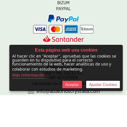
BIZUM
PAYPAL
Esta página web usa cookies
Al hacer clic en "Aceptar", apruebas que las cookies se
CONTACTO
guarden en tu dispositivo para el correcto
funcionamiento de la web, hacer analíticas de uso y
Abalorios Crystalia
colaborar con estudios de marketing.
UNA Y MIL VECES S.L.
Más Información
NIF: B21797808
Laborables de 10:00 - 20:00 horas
Aceptar
Ajustar Cookies
info@abalorioscrystalia.com