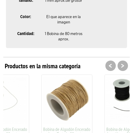
Tamaño:
1 mm aprox.de grosor
Color:
El que aparece en la
imagen
Cantidad:
1 Bobina de 80 metros
aprox.
<
>
Productos en la misma categoría
do
Bobina de Algodón Encerado
Bobina de Algodón Encerado